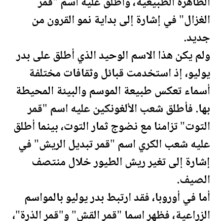
الظاهرة الطبيعية، وأُطلق عليه اسم "قمر
الغزال" في إشارة إلى بداية نمو القرون من
جديد.
ولم يكن هذا الاسم الوحيد الذي أطلق على بدر
يوليو، إذ استخدمت قبائل وثقافات مختلفة
أسماء تعكس طبيعة الموسم والبيئة المحيطة
بها. فأطلق شعب الألغونكين عليه اسم "قمر
التوت" تزامنا مع نضوج ثمار التوت، بينما أطلق
عليه شعب الكري اسم "قمر تبديل الريش" في
إشارة إلى تغير ريش الطيور خلال منتصف
الصيف.
أما في أوروبا، فقد ارتبط بدر يوليو بالمواسم
الزراعية، فظهر اسما "قمر القش" و"قمر الذرة"،