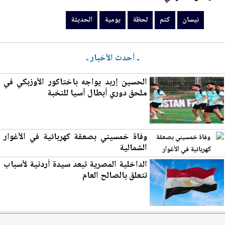
نيسان
كتم
لحظة
يومية
الحديثة
ـ أحدث الأخبار ـ
الحسين إربد يواجه باختاكور الأوزبكي في
ملحق دوري أبطال آسيا للنخبة
وفاة خمسيني بصعقة كهربائية في الأغوار
الش
مال
ية
الداخلية المصرية تبعد سيدة أردنية لأسباب
تتعلق بالصالح العام