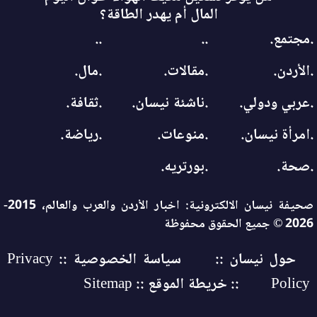
المال أم يهدر الطاقة؟
.مجتمع.
..
..
.الأردن.
.مقالات.
.مال.
.عربي ودولي.
.ناشئة نيسان.
.ثقافة.
.امرأة نيسان.
.منوعات.
.رياضة.
.صحة.
.بورتريه.
صحيفة نيسان الالكترونية: اخبار الأردن والعرب والعالم، 2015-
2026 © جميع الحقوق محفوظة
حول نيسان ::
سياسة الخصوصية :: Privacy
Policy
:: خريطة الموقع :: Sitemap