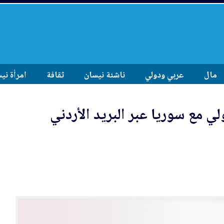
مال
عربي ودولي
ناشئة نيسان
ثقافة
امرأة ني
لي مع سوريا عبر البريد الأردني