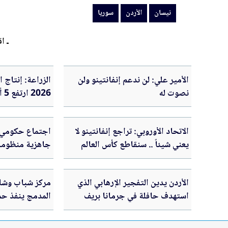
نيسان
الأردن
سوريا
ـ اق
الأمير علي: لن ندعم إنفانتينو ولن
الزراعة: إنتاج 
نصوت له
26
لتعزيز الأمن الغ
الاتحاد الأوروبي: تراجع إنفانتينو لا
اجتماع حكومي ف
يعني شيئاً .. سنقاطع كأس العالم
جاهزية منظومة
التوريد
الأردن يدين التفجير الإرهابي الذي
مركز شباب وشا
استهدف حافلة في جرمانا بريف
المدمج ينفذ حم
دمشق
الاستراتيجية ال