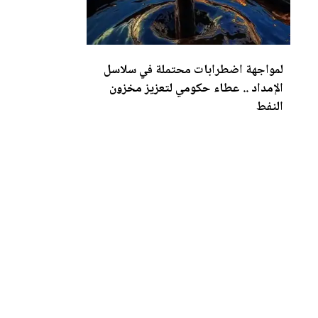
لمواجهة اضطرابات محتملة في سلاسل
الإمداد .. عطاء حكومي لتع
زي
ز مخزون
النفط