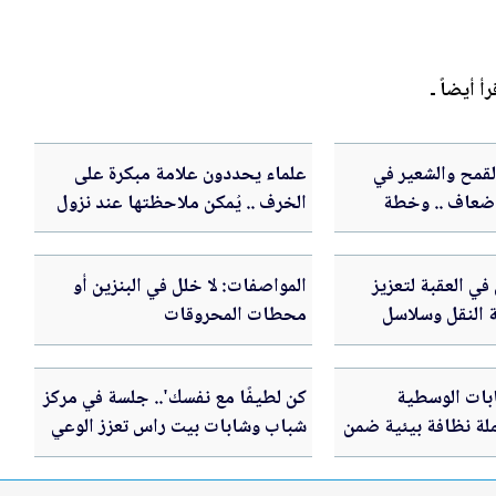
رأ أيضاً ـ
القمح والشعير في
علماء يحددون علامة مبكرة على
20 ارتفع 5 أضعاف .. وخطة
الخرف .. يُمكن ملاحظتها عند نزول
ذائي
السلالم
ي العقبة لتعزيز
المواصفات: لا خلل في البنزين أو
 النقل وسلاسل
محطات المحروقات
بات الوسطية
كن لطيفًا مع نفسك'.. جلسة في مركز
لة نظافة بيئية ضمن
شباب وشابات بيت راس تعزز الوعي
وطنية للنظافة
بالصحة النفسية لدى الشباب في
برنامج عقول صحية