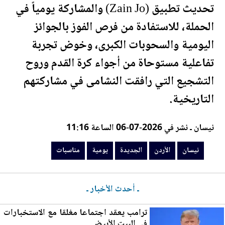
تحديث تطبيق (Zain Jo) والمشاركة يومياً في
الحملة، للاستفادة من فرص الفوز بالجوائز
ال
يومية
والسحوبات الكبرى، وخوض تجربة
تفاعلية مستوحاة من أجواء كرة القدم وروح
التشجيع التي رافقت النشامى في مشاركتهم
التاريخية.
نيسان ـ نشر في 2026-07-06 الساعة 11:16
نيسان
الأردن
الجديدة
يومية
مناسبات
ـ أحدث الأخبار ـ
ترامب يعقد اجتماعا مغلقا مع الاستخبارات
في ا
لب
يت الأبيض