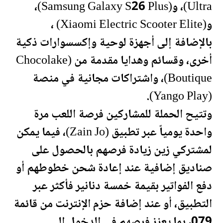
Ultra)، و(Samsung Galaxy S26 Plus)،
و(Xiaomi Electric Scooter Elite) ،
بالإضافة إلى أجهزة لوحية وإكسسوارات ذكية
أخرى، وقسائم وهدايا مقدمة من (Chocolake
Boutique)، واشتراكات مجانية في منصة
(Yango Play).
وتتيح الحملة للمشاركين فرصة اللعب مرة
واحدة يومياً عبر تطبيق (Zain Jo)، فيما يمكن
لمشتركي زين زيادة فرصهم بالحصول على
صناديق إضافية عند إعادة شحن خطوطهم أو
دفع الفواتير بقيمة خمسة دنانير فأكثر عبر
التطبيق، أو عند إضافة حزم الإنترنت من قائمة
079، بما يعزز فرصهم في الدخول إلى