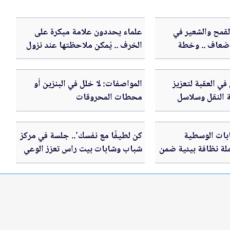
القمح والشعير في
علماء يحددون علامة مبكرة على
20 ارتفع 5 أضعاف .. وخطة
الخرف .. يُمكن ملاحظتها عند نزول
ذائي
السلالم
ي العقبة لتعزيز
المواصفات: لا خلل في البنزين أو
 النقل وسلاسل
محطات المحروقات
بات الوسطية
كن لطيفًا مع نفسك'.. جلسة في مركز
لة نظافة بيئية ضمن
شباب وشابات بيت راس تعزز الوعي
وطنية للنظافة
بالصحة النفسية لدى الشباب في
برنامج عقول صحية