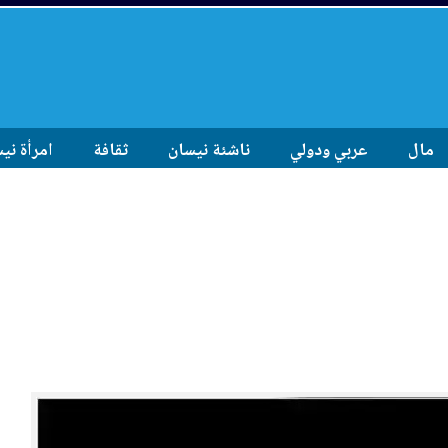
مال
عربي ودولي
ناشئة نيسان
ثقافة
امرأة ني