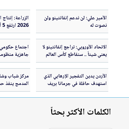
الأمير علي: لن ندعم إنفانتينو ولن
الزراعة: إنتاج 
نصوت له
26
لتعزيز الأمن الغ
الاتحاد الأوروبي: تراجع إنفانتينو لا
اجتماع حكومي ف
يعني شيئاً .. سنقاطع كأس العالم
جاهزية منظومة
التوريد
الأردن يدين التفجير الإرهابي الذي
مركز شباب وشا
استهدف حافلة في جرمانا بريف
المدمج ينفذ حم
دمشق
الاستراتيجية ال
الكلمات الأكثر بحثاً