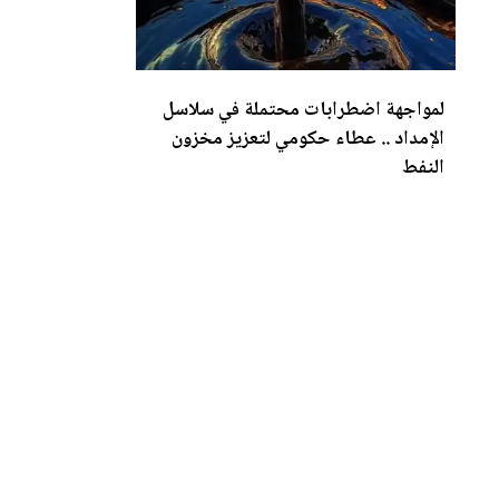
لمواجهة اضطرابات محتملة في سلاسل
الإمداد .. عطاء حكومي لتع
زي
ز مخزون
النفط