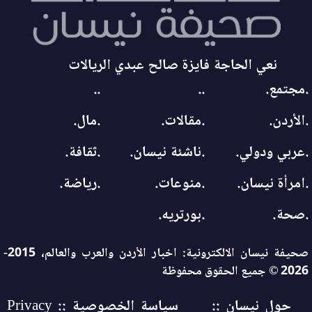
نعي الحاجة فايزة صالح عبدي الريالات
.مجتمع.
..
..
.الأردن.
.مقالات.
.مال.
.عربي ودولي.
.ناشئة نيسان.
.ثقافة.
.امرأة نيسان.
.منوعات.
.رياضة.
.صحة.
.بورتريه.
صحيفة نيسان الالكترونية: اخبار الأردن والعرب والعالم، 2015-
2026 © جميع الحقوق محفوظة
حول نيسان ::
سياسة الخصوصية :: Privacy