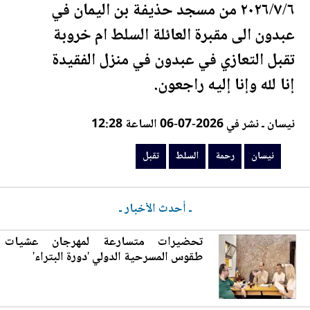
٢٠٢٦/٧/٦ من مسجد حذيفة بن اليمان في
عبدون الى مقبرة العائلة
السلط
ام خروبة
تقبل
التعازي في عبدون في منزل الفقيدة
إنا لله وإنا إليه راجعون.
نيسان ـ نشر في 2026-07-06 الساعة 12:28
نيسان
رحمة
السلط
تقبل
ـ أحدث الأخبار ـ
تحضيرات متسارعة لمهرجان عشيات
طقوس المسرحية الدولي 'دورة ا
لب
تراء'