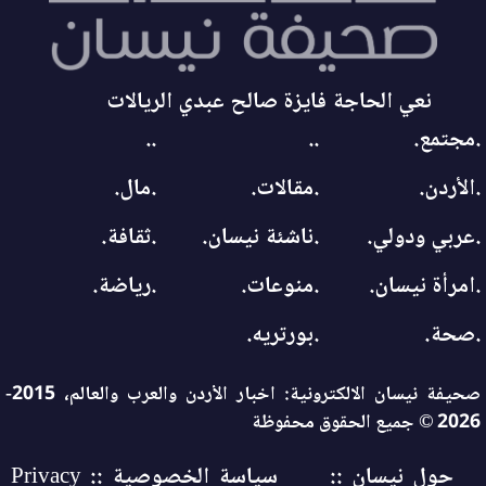
نعي الحاجة فايزة صالح عبدي الريالات
.مجتمع.
..
..
.الأردن.
.مقالات.
.مال.
.عربي ودولي.
.ناشئة نيسان.
.ثقافة.
.امرأة نيسان.
.منوعات.
.رياضة.
.صحة.
.بورتريه.
صحيفة نيسان الالكترونية: اخبار الأردن والعرب والعالم، 2015-
2026 © جميع الحقوق محفوظة
حول نيسان ::
سياسة الخصوصية :: Privacy