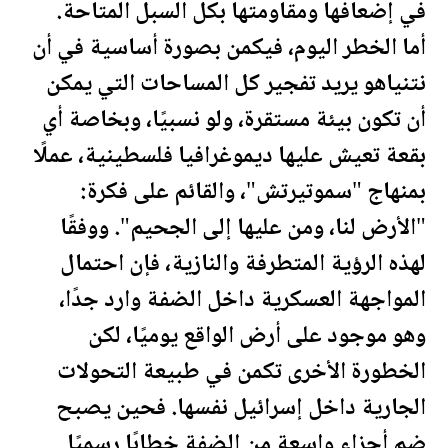
في إضعافها ومقاومتها بكل السبل المتاحة.
أما الخطر اليوم، فيكمن بصورة أساسية في أن
نتنياهو يريد تفجير كل المساحات التي يمكن
أن تكون بيئة مستقرة، ولو نسبيًا، وبخاصة أي
بقعة تعيش عليها ديموغرافيا
فلسطين
ية، عملًا
بمنهاج "سموتيرتش"، والقائم على فكرة:
"الأرض لنا، ومن عليها إلى الجحيم". ووفقًا
لهذه الرؤية المتطرفة والنازية، فإن احتمال
المواجهة العسكرية داخل الضفة وارد جدًا،
وهو موجود على أرض الواقع يوميًا، لكن
الخطورة الأخرى تكمن في طبيعة التحولات
الجارية داخل إسرائيل نفسها. فحين يصبح
ضم أجزاء واسعة من الضفة خطابًا رسميًا