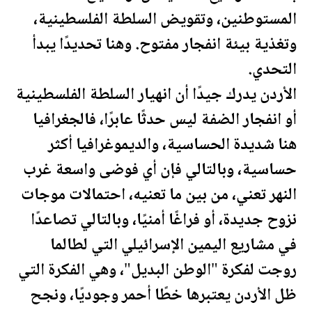
المستوطنين، وتقويض السلطة ال
فلسطين
ية،
وتغذية بيئة انفجار مفتوح. وهنا تحديدًا يبدأ
التحدي.
الأردن
يدرك جيدًا أن انهيار السلطة ال
فلسطين
ية
أو انفجار الضفة ليس حدثًا عابرًا، فالجغرافيا
هنا شديدة
الحسا
سية، والديموغرافيا أكثر
حساسية، وبالتالي فإن أي فوضى واسعة غرب
النهر تعني، من بين ما تعنيه، احتمالات موجات
نزوح جديدة، أو فراغًا أمنيًا، وبالتالي تصاعدًا
في مشاريع اليمين الإسرائيلي التي لطالما
روجت لفكرة "الوطن البديل"، وهي الفكرة التي
ظل
الأردن
يعتبرها خطًا أحمر وجوديًا، ونجح