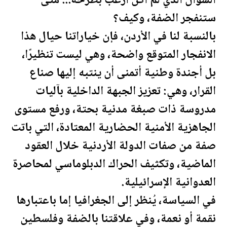
السؤال الذي لم أكن أرغب بطرحه... متى
ستنفجر الضفة، وكيف؟
بالنسبة لنا في
الأردن
، فإن خياراتنا حيال هذا
الانفجار المتوقع واضحة، وهي ليست تنظيرًا،
بل أجندة وطنية أتمنى أن ينتبه إليها صناع
القرار، وهي: تعزيز الجبهة الداخلية بآليات
مدروسة ذات صبغة مدنية بحتة، ورفع مستوى
الجاهزية الأمنية الحضارية المعتادة، التي باتت
صفة من صفات الدولة
الأردن
ية خلال العقود
الماضية، وتكثيف الحراك الدبلوماسي لمحاصرة
العدوانية الإسرائيلية.
في السياسة، يُنظر إلى الجغرافيا إما باعتبارها
نقمة أو نعمة، وفي علاقتنا بالضفة و
فلسطين