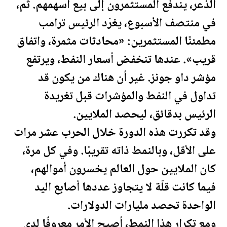
الذعر، يندفع المستثمرون إلى بيع أسهمهم. ثم،
في منتصف الأسبوع، يغرّد الرئيس
ترامب
مطمئنًا المستثمرين: «محادثات مثمرة، واتفاق
قريب». عندها تنخفض أسعار
النفط
، ويرتفع
مؤشر داو جونز. غير أن هناك من يكون قد
تداول في
النفط
والمؤشرات قبل تغريدة
الرئيس بدقائق، ليحصد الملايين.
وقد تكررت هذه الدورة خلال الحرب عشر مرات
على الأقل، وبالنمط ذاته تقريبًا. وفي كل مرة،
كان الملايين حول العالم يخسرون أموالهم،
فيما كانت قلّة لا يتجاوز عددها أصابع اليد
الواحدة تحصد مليارات الدولارات.
ومع تكرار هذا النمط، أصبح الأمر معروفًا لدى