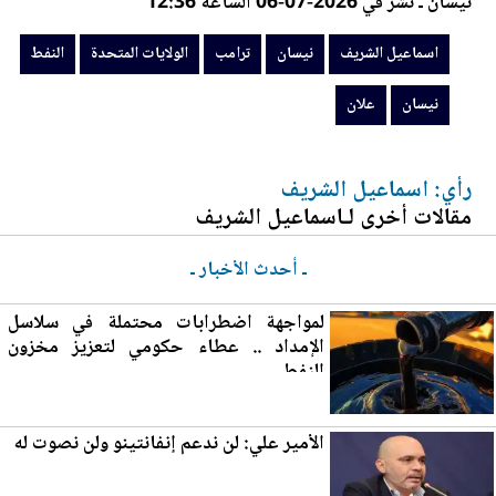
نيسان ـ نشر في 2026-07-06 الساعة 12:36
اسماعيل الشريف
نيسان
ترامب
الولايات المتحدة
النفط
نيسان
علان
رأي: اسماعيل الشريف
مقالات أخرى لـاسماعيل الشريف
ـ أحدث الأخبار ـ
لمواجهة اضطرابات محتملة في سلاسل
الإمداد .. عطاء حكومي لتع
زي
ز مخزون
النفط
الأمير علي: لن ندعم إنفانتينو ولن نصوت له