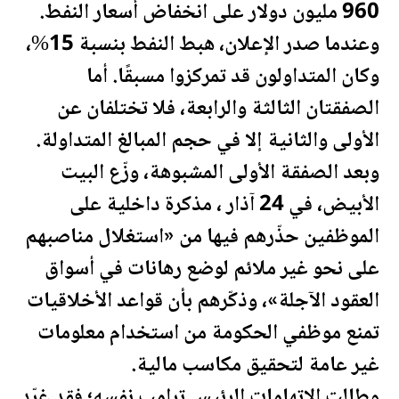
960 مليون دولار على انخفاض أسعار
النفط
.
وعندما صدر الإ
علان
، هبط
النفط
بنسبة 15%،
وكان المتداولون قد تمركزوا مسبقًا. أما
الصفقتان الثالثة والرابعة، فلا تختلفان عن
الأولى والثانية إلا في حجم المبالغ المتداولة.
وبعد الصفقة الأولى المشبوهة، وزّع البيت
الأبيض، في 24 آذار ، مذكرة داخلية على
الموظفين حذّرهم فيها من «استغلال مناصبهم
على نحو غير ملائم لوضع رهانات في أسواق
العقود الآجلة»، وذكّرهم بأن قواعد الأخلاقيات
تمنع موظفي الحكومة من استخدام معلومات
غير عامة لتحقيق مكاسب مالية.
وطالت الاتهامات الرئيس
ترامب
نفسه؛ فقد غرّد