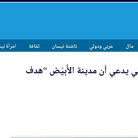
مال
عربي ودولي
ناشئة نيسان
ثقافة
امرأة ني
ي يد
عي
أن مدينة الأُبيّض “هدف