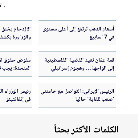
ـ اق
أسعار الذهب ترتفع إلى أعلى مستوى
الازدحام يخنق 
في 7 أسابيع
والوراورة يكشفا
والحلول
قمة عمّان تعيد القضية الفلسطينية
مفوض حقوق الإن
إلى الواجهة… وهجوم إسرائيلي
المتحدة: يجب تغ
يكشف حجم الانزعاج
والالتزام بالقان
السلام
الرئيس الإيراني: التواصل مع خامنئي
رئيس الوزراء الك
'صعب للغاية' حاليا
في إنفانتينو
الكلمات الأكثر بحثاً