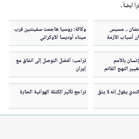
رأ أيضاً ـ
عمّان .. مسيس
وكالة: روسيا هاجمت سفينتين قرب
ن أسباب الأزمة
ميناء أوديسا الأوكراني
سان بالأمم
ترامب: أفضل التوصل إلى اتفاق مع
يير النهج القائم
إيران
ون الدولي لتحقيق
ندي يقول إنه لا يثق
تراجع تأثير الكتلة الهوائية الحارة