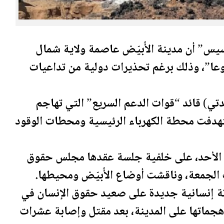
س” أن مدينة الأُبيّض عاصمة ولاية شمال
وعا”، وذلك برغم تحذيرات دولية من تداعيات
تي) قائد “قوات الدعم السريع” التي تهاجم
تهدفت محطة الكهرباء الرئيسية ومحطات الوقود
ء الأحد، على خلفية جلسة عقدها مجلس حقوق
ف الجمعة، وناقشت أوضاع الأُبيّض ومحيطها.
ثة إنسانية جديدة على صعيد حقوق الإنسان في
جماتها على المدينة، بعد مقتل وإصابة عشرات