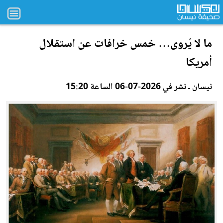
ما لا يُروى… خمس خرافات عن استقلال
أمريكا
نيسان ـ نشر في 2026-07-06 الساعة 15:20