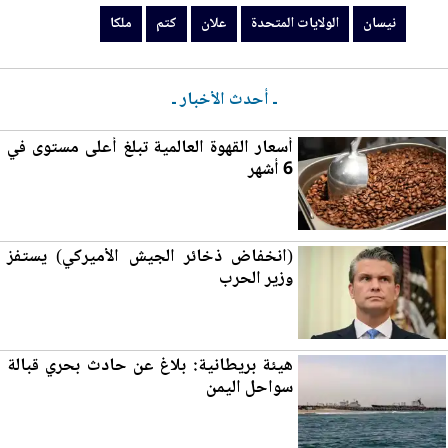
نيسان
الولايات المتحدة
علان
كتم
ملكا
ـ أحدث الأخبار ـ
أسعار القهوة العالمية تبلغ أعلى مستوى في
6 أشهر
(انخفاض ذخائر الجيش الأميركي) يستفز
و
زي
ر الحرب
هيئة بريطانية: بلاغ عن حادث بحري قبالة
سواحل اليمن