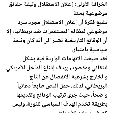
الخرافة الأولى: إ
علان
الاستقلال وثيقة حقائق
موضوعية بحتة
تشيع فكرة أن إ
علان
الاستقلال مجرد سرد
موضوعي لمظالم المستعمرات ضد بريطانيا، إلا
أن الوقائع التاريخية تشير إلى أنه كان وثيقة
سياسية بامتياز.
فقد صيغت الاتهامات الواردة فيه بشكل
انتقائي ومقصود، بهدف إقناع الداخل الأمريكي
والخارج بشرعية الانفصال عن التاج
البريطاني، لذلك، حمل النص طابعاً دعائياً
واضحاً، حيث جرى ترتيب الوقائع وتقديمها
بطريقة تخدم الهدف السياسي للثورة، وليس