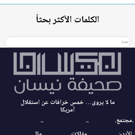
الكلمات الأكثر بحثاً
ما لا يروى… خمس خرافات عن استقلال
أمريكا
.مجتمع.
..
..
.الأردن.
.مقالات.
.مال.