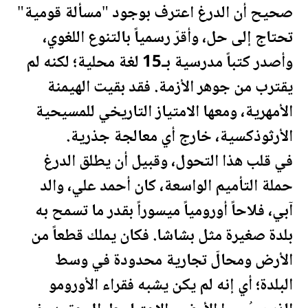
صحيح أن الدرغ اعترف بوجود "مسألة قومية"
تحتاج إلى حل، وأقرّ رسمياً بالتنوع اللغوي،
وأصدر كتباً مدرسية بـ15 لغة محلية؛ لكنه لم
يقترب من جوهر الأزمة. فقد بقيت الهيمنة
الأمهرية، ومعها الامتياز التاريخي للمسيحية
الأرثوذكسية، خارج أي معالجة جذرية.
في قلب هذا التحول، وقبيل أن يطلق الدرغ
حملة التأميم الواسعة، كان أحمد علي، والد
آبي، فلاحاً أورومياً ميسوراً بقدر ما تسمح به
بلدة صغيرة مثل بشاشا. فكان يملك قطعاً من
الأرض ومحالّ تجارية محدودة في وسط
البلدة؛ أي إنه لم يكن يشبه فقراء الأورومو