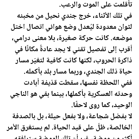
تأقلمت على الموت والرعب.
في تلك الأثناء، خرج جندي نحيل من مخبئه
لثوان معدودة ليُعدل وضع هوائي اتصال اختل
موضعه. كانت حركة صغيرة، بلا معنى درامي،
أقرب إلى تفصيل تقني لا يجد عادةً مكانًا في
ذاكرة الحروب، لكنها كانت كافية لتغيّر مسار
حياة ذلك الجندي، وربما مسار بلد بأكمله.
ففي ال
لحظة
نفسها، سقطت قذيفة أبادت
وحدته العسكرية بأكملها، بينما بقي هو الناجي
الوحيد، كما روى لاحقًا.
لا بفضل شجاعة، ولا بفعل حيلة، بل بالصدفة
الخالصة، ظلّ على قيد الحياة. لم يستغرق الأمر
أكثر من ومضة، غير أن تلك الومضة سترافقه