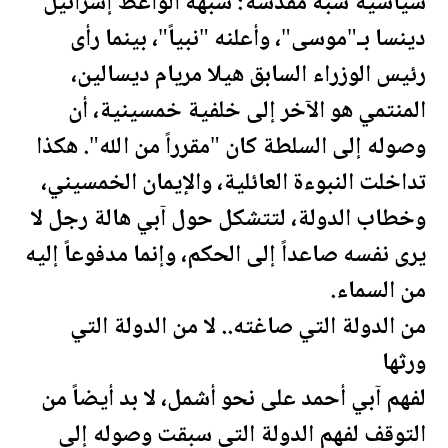
سياسية شبه مقدسة: شبّهه الواعظ إسرائيل
دينسا بـ"موسى"، وأعلنه "نبياً"، بينما رأى
رئيس الوزراء السابق هيلا مريام ديسالين،
المنتمي هو الآخر إلى خلفية خمسينية، أن
وصوله إلى السلطة كان "مقرراً من الله". هكذا
تداخلت النبوءة العائلية، والإيمان الخمسيني،
وخطاب الدولة، لتتشكل حول آبي هالة رجل لا
يرى نفسه صاعداً إلى الحكم، وإنما مدفوعاً إليه
من السماء.
من الدولة التي صاغته.. لا من الدولة التي
ورثها
لفهم آبي أحمد على نحو أشمل، لا بد أيضاً من
التوقف لفهم الدولة التي سبقت وصوله إلى