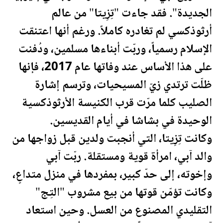
الجديدة
". فقد جاءت "تِزِيتا" من عالم
أرثوذكسي لم تغادره كاملاً. ورغم أنها اعتنقت
الإسلام رسمياً، وربّت أبناءها مسلمين، ودُفنت
على هذا الأساس عند وفاتها عام 2017، فإنها
ظلّت ترتدي زيّ المسيحيات، وترسم إشارة
الصليب كلما مرّت قرب الكنيسة الأرثوذكسية
الوحيدة في بشاشا في أيام القديسين.
وكانت تِزِيتا، التي أنجبت ولدين قبل زواجها من
والد آبي، امرأة قوية ومستقلة. ربّت آبي
وإخوته، إلى حدّ كبير، بمفردها في منزل متداعٍ،
وكانت تؤمّن قوتها من بيع مشروب "التِج"
التقليدي المصنوع من العسل. وحين استعاد