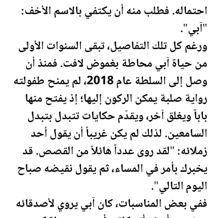
احتماله. فطلب منه أن يكتفي بالاسم الأخف:
"آبي".
ورغم كل تلك التفاصيل، تبقى السنوات الأولى
من حياة آبي محاطة بغموض لافت. فمنذ أن
وصل إلى السلطة عام 2018، لم يمنح طفولته
رواية صلبة يمكن الركون إليها؛ إذ يفتح منها
باباً ويغلق آخر، ويقدّم حكايات تتبدل بتبدل
السامعين. لذلك لم يكن غريباً أن يقول أحد
زملائه: "لقد روى عدداً هائلاً من القصص. قد
يخبرك بأمر في المساء، ثم يقول نقيضه صباح
اليوم التالي".
ففي بعض ال
مناسبات
، كان آبي يروي لأصدقائه