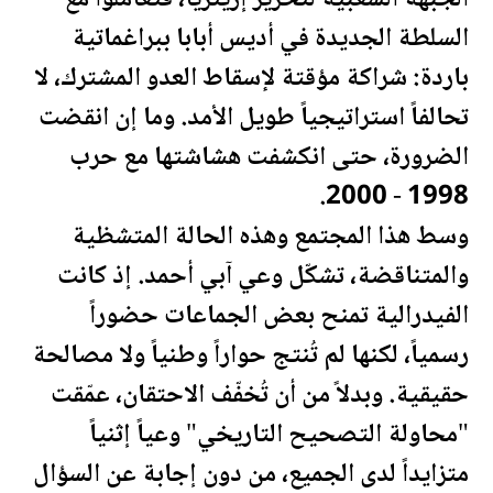
السلطة
الجديدة
في أديس أبابا ببراغماتية
باردة: شراكة مؤقتة لإسقاط العدو المشترك، لا
تحالفاً استراتيجياً طويل الأمد. وما إن انقضت
الضرورة، حتى انكشفت هشاشتها مع حرب
1998 - 2000.
وسط هذا المجتمع وهذه الحالة المتشظية
والمتناقضة، تشكّل وعي آبي أحمد. إذ كانت
الفيدرالية تمنح بعض الجماعات حضوراً
رسمياً، لكنها لم تُنتج حواراً وطنياً ولا مصالحة
حقيقية. وبدلاً من أن تُخفّف الاحتقان، عمّقت
"محاولة التصحيح التاريخي" وعياً إثنياً
متزايداً لدى الجميع، من دون إجابة عن السؤال