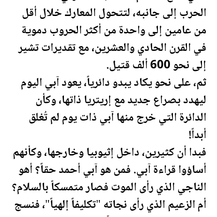
الحرب إلى جانبه، لتتحول المعارك خلال أقل
من عامين إلى واحدة من أكثر الحروب دموية
في القرن الحادي والعشرين، مع تقديرات تشير
إلى نحو 600 ألف قتيل.
ثم، على نحو يكاد يبدو دائرياً، يعود آبي اليوم
ليهدد بصراع جديد مع إريتريا ذاتها، وكأن
الدائرة التي خرج منها آبي ذات يوم لم تُغلق
أبداً!
فبدا أن كثيرين، داخل إثيوبيا وخارجها، وكأنهم
أساؤوا قراءة آبي. فمن هو آبي أحمد حقاً؟ أهو
الناجي الذي رأى الموت فصار متمسكاً بالسلام؟
أم الزعيم الذي رأى نجاته "تكليفاً إلهياً"، فنسج