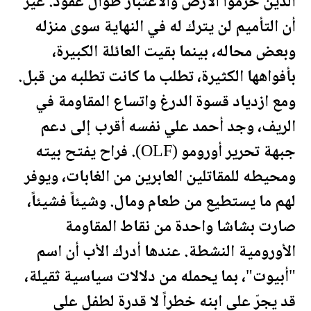
الذين حُرموا الأرض والاعتبار طوال عقود. غير
أن التأميم لن يترك له في النهاية سوى منزله
وبعض محاله، بينما بقيت العائلة الكبيرة،
بأفواهها الكثيرة، تطلب ما كانت تطلبه من قبل.
ومع ازدياد قسوة الدرغ واتساع المقاومة في
الريف، وجد أحمد علي نفسه أقرب إلى دعم
جبهة تحرير أورومو (OLF). فراح يفتح بيته
ومحيطه للمقاتلين العابرين من الغابات، ويوفر
لهم ما يستطيع من طعام ومال. وشيئاً فشيئاً،
صارت بشاشا واحدة من نقاط المقاومة
الأورومية النشطة. عندها أدرك الأب أن اسم
"أبيوت"، بما يحمله من دلالات سياسية ثقيلة،
قد يجرّ على ابنه خطراً لا قدرة لطفل على