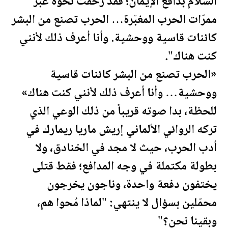
السلام بدافع الإيمان؛ فقد زحفتُ نحوه عبر
ممرّات الحرب المغبّرة… الحرب تصنع من البشر
كائنات قاسية ووحشية. وأنا أعرف ذلك لأنني
كنت هناك".
«الحرب تصنع من البشر كائنات قاسية
ووحشية… وأنا أعرف ذلك لأنني كنت هناك»
ل
لحظة
، بدا صوته قريباً من ذلك الوعي الذي
تركه الروائي الألماني إريش ماريا ريمارك في
أدب الحرب، حيث لا مجد في الخنادق، ولا
بطولة م
كتم
لة في وجه المدافع؛ فقط قتلى
يختفون دفعة واحدة، وناجون يخرجون
محمّلين بسؤال لا ينتهي: "لماذا مُحوا هم،
وبقينا نحن؟"