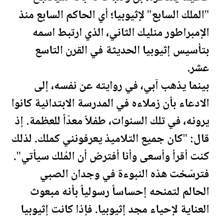
"الملك السابع" لإثيوبيا؛ أي الحاكم السابع منذ
الإمبراطور منليك الثاني، الذي ارتبط اسمه
بتأسيس إثيوبيا
الحديثة
في القرن التاسع
عشر.
بينما يذهب آبي، في روايته عن نفسه، إلى
الادعاء بأن زملاءه في المدرسة الابتدائية كانوا
يرونه، في تلك السنوات، طفلاً معدّاً للعظمة. إذ
قال: "كان جميع التلاميذ يعرفونني كملك. لذلك
كنت أقرأ وأسعى وأنا أفترض أن المُلك سيأتي".
فترسّخت هذه النبوءة في وجدان الصبي
الحالم لتمنحه إحساساً رسولياً بأنه مبعوث
العناية لإحياء مجد إثيوبيا. فإذا كانت إثيوبيا