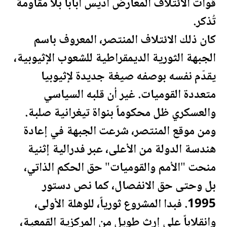
قوات الائتلاف المعارض أديس أبابا بلا مقاومة
تُذكر.
كان ذلك الائتلاف المنتصر، المعروف باسم
الجبهة الثورية الديمقراطية للشعوب الإثيوبية،
يقدّم نفسه بوصفه صيغة جديدة لإثيوبيا
متعددة القوميات. غير أن قلبه السياسي
والعسكري ظل محكوماً بنواة تيغرانية صلبة.
ومن موقع المنتصر، شرعت الجبهة في إعادة
هندسة الدولة من الأعلى، عبر فدرالية إثنية
منحت "الأمم والقوميات" حق الحكم الذاتي،
بل وحتى حق الانفصال، كما نص دستور
1995. فبدا المشروع ثورياً، للوهلة الأولى،
وانقلاباً على إرث طويل من المركزية القمعية،