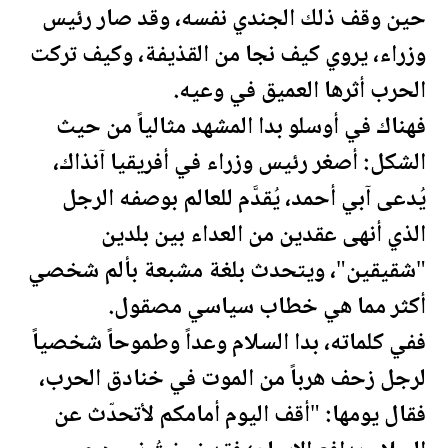
حين وقف ذلك الجندي نفسه، وقد صار رئيس
وزراء، يروي كيف نجا من القذيفة، وكيف تركت
الحرب أثرها العميق في وعيه.
فهناك في أوسلو بدا المشهد مثالياً من حيث
الشكل: أصغر رئيس وزراء في أفريقيا آنذاك،
يُدعى آبي أحمد، يُقدَّم للعالم بوصفه الرجل
الذي أنهى عقدين من العداء بين بلدين
"شقيقين"، ويتحدث بلغة مشبعة بألم شخصي
أكثر مما هي خطاب سياسي مصقول.
ففي كلماته، بدا السلام وعداً وطموحاً شخصياً
لرجل زحف هرباً من الموت في خنادق الحرب،
فقال يومها: "أقف اليوم أمامكم لأتحدّث عن