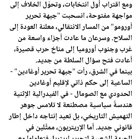
ومع اقتراب أول انتخابات، وتحوّل الخلاف إلى
مواجهة مفتوحة، انسحبت "جبهة تحرير
أورومو" من المسار الانتقالي، معلنة العودة إلى
السلاح. وسرعان ما عادت أجزاء واسعة من
غرب وجنوب أوروميا إلى مناخ حرب قصيرة،
أعادت فتح سؤال السلطة من جديد.
بينما في الشرق، رأت "جبهة تحرير أوغادين" -
الساعية إلى حكم ذاتي لإقليم أوغادين
الحدودي مع
الصومال
- في الفيدرالية الإثنية
هندسةً سياسية مصطنعة لا تلامس جوهر
التهميش التاريخي، بل تعيد إنتاجه داخل إطار
قانوني جديد. أما الإريتريون، ممثَّلين في
الجبهة الشعبية لتحرير إريتريا، فتعاملوا مع