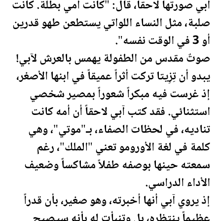
آبي صورتها لاحقاً، قال: "كانت أمي بطلة. كانت
صلبة، مثل النساء اللواتي يستطعن طهو قدرين
أو 3 في الوقت نفسه".
صوتٌ مقدس من الطفولة يهمس بالعرش لآبي!
يبدو أن تِزِيتا تركت أثراً عميقاً في ابنها الأصغر،
إذ غرست فيه مبكراً شعوراً بمصير شخصي
استثنائي. فقد كتب آبي لاحقاً أن أمه كانت
تناديه، في لحظات الصفاء، بـ"موتي"، وهي
كلمة في لغة الأورومو تعني "الملك"، رغم
سمعته حينها بوصفه طفلاً مشاكساً وضعيف
الأداء الدراسي.
إذ يروي آبي أنها أخبرته، وهو صغير، بأن قدراً
عظيماً ينتظره، بل وتنبأت له بأنه سيصبح