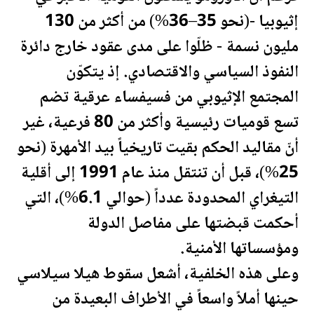
إثيوبيا -(نحو 35–36%) من أكثر من 130
مليون نسمة - ظلّوا على مدى عقود خارج دائرة
النفوذ السياسي والاقتصادي. إذ يتكوّن
المجتمع الإثيوبي من فسيفساء عرقية تضم
تسع قوميات رئيسية وأكثر من 80 فرعية، غير
أنّ مقاليد الحكم بقيت تاريخياً بيد الأمهرة (نحو
25%)، قبل أن تنتقل منذ عام 1991 إلى أقلية
التيغراي المحدودة عدداً (حوالي 6.1%)، التي
أحكمت قبضتها على مفاصل الدولة
ومؤسساتها الأمنية.
وعلى هذه الخلفية، أشعل سقوط هيلا سيلاسي
حينها أملاً واسعاً في الأطراف البعيدة من