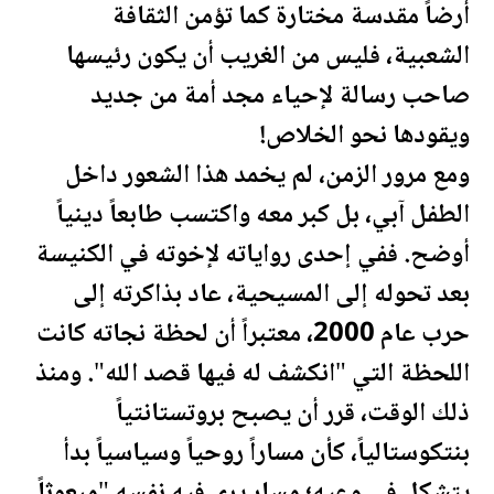
أرضاً مقدسة مختارة كما تؤمن الثقافة
الشعبية، فليس من الغريب أن يكون رئيسها
صاحب رسالة لإحياء مجد أمة من جديد
ويقودها نحو الخلاص!
ومع مرور الزمن، لم يخمد هذا الشعور داخل
الطفل آبي، بل كبر معه واكتسب طابعاً دينياً
أوضح. ففي إحدى رواياته لإخوته في الكنيسة
بعد تحوله إلى المسيحية، عاد بذاكرته إلى
حرب عام 2000، معتبراً أن
لحظة
نجاته كانت
ال
لحظة
التي "انكشف له فيها قصد الله". ومنذ
ذلك الوقت، قرر أن يصبح بروتستانتياً
بنتكوستالياً، كأن مساراً روحياً وسياسياً بدأ
يتشكل في وعيه؛ مسار يرى فيه نفسه "مبعوثاً