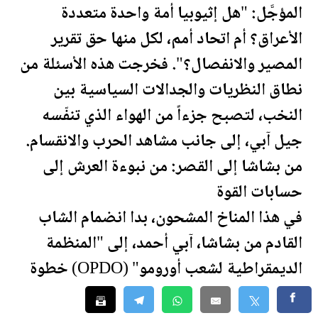
المؤجَّل: "هل إثيوبيا أمة واحدة متعددة
الأعراق؟ أم اتحاد أمم، لكل منها حق تقرير
المصير والانفصال؟". فخرجت هذه الأسئلة من
نطاق النظريات والجدالات السياسية بين
النخب، لتصبح جزءاً من الهواء الذي تنفّسه
جيل آبي، إلى جانب مشاهد الحرب والانقسام.
من بشاشا إلى
القصر
: من نبوءة العرش إلى
حسابات القوة
في هذا المناخ المشحون، بدا انضمام الشاب
القادم من بشاشا، آبي أحمد، إلى "المنظمة
الديمقراطية لشعب أورومو" (OPDO) خطوة
مربكة لكثيرين. فهذه المنظمة لم تكن، في نظر