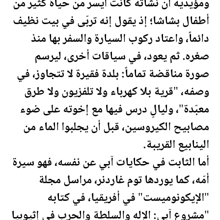
ومؤيديه أن نشأته كانت أيسر من حياة كثير من
أطفال بشاشا؛ إذ يقول إنه تربّى في بيت نظيف
دائماً، واعتاد ركوب السيارة والسفر بها منذ
صغره. ثم يعود، في سياقات أخرى، ليرسم
صورة مناقضة تماماً: بلدة فقيرة لا تتجاوز، في
وصفه، "قرية بلا كهرباء ولا تلفزيون ولا طرق
معبّدة"، وليالٍ درس فيها مع إخوته على ضوء
مصابيح الكيروسين، قبل أن يجلبوا الماء من
الينابيع القريبة.
أما الثابت في حكايات آبي عن نفسه، فهو سيرة
أمّه، كما يوردها توم غاردنر، مراسل مجلة
"الإيكونوميست" في أفريقيا، في كتابه
"مشروع آبي: الإله والسلطة والحرب في إثيوبيا