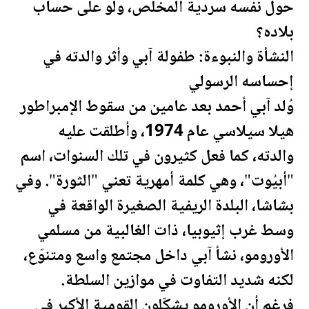
حول نفسه سردية المخلّص، ولو على حساب
بلاده؟
النشأة والنبوءة: طفولة آبي وأثر والدته في
إحساسه الرسولي
وُلد آبي أحمد بعد عامين من سقوط الإمبراطور
هيلا سيلاسي عام 1974، وأطلقت عليه
والدته، كما فعل كثيرون في تلك السنوات، اسم
"أبيُوت"، وهي كلمة أمهرية تعني "الثورة". وفي
بشاشا، البلدة الريفية الصغيرة الواقعة في
وسط غرب إثيوبيا، ذات الغالبية من مسلمي
الأورومو، نشأ آبي داخل مجتمع واسع ومتنوّع،
لكنه شديد التفاوت في موازين السلطة.
فرغم أن الأورومو يشكّلون القومية الأكبر في