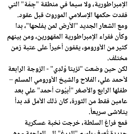
الإمبراطورية، ولا سيما في منطقة "جِمّة" التي
فقدت حكمها الإسلامي الموروث قبل عقود.
ومع الشعار الجديد "الأرض لمن يفلحها"، بدا
وكأن فقراء الإمبراطورية المقهورين، ومن بينهم
كثير من الأورومو، يقفون أخيراً على عتبة زمن
مختلف.
لكن حين وضعت "تزيتا وُلدِي" - الزوجة الرابعة
لأحمد علي، الفلاح والشيخ الأورومي المسلم –
طفلها الرابع والأصغر "أبيُوت أحمد" علي بعد
عامين فقط من الثورة، كان ذلك الأمل قد بدأ
يتلاشى سريعاً.
فمع فراغ السلطة، خرجت نخبة عسكرية
جديدة تُعرف باسم "الدرغ" إلى الواجهة - وهي