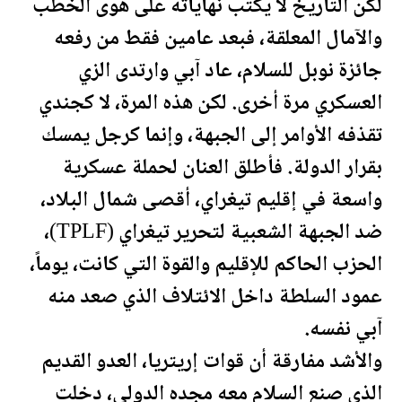
لكن التاريخ لا يكتب نهاياته على هوى الخطب
والآمال المعلقة، فبعد عامين فقط من رفعه
جائزة نوبل للسلام، عاد آبي وارتدى الزي
العسكري مرة أخرى. لكن هذه المرة، لا كجندي
تقذفه الأوامر إلى الجبهة، وإنما كرجل يمسك
بقرار الدولة. فأطلق العنان لحملة عسكرية
واسعة في إقليم تيغراي، أقصى شمال البلاد،
ضد الجبهة الشعبية لتحرير تيغراي (TPLF)،
الحزب الحاكم للإقليم والقوة التي كانت، يوماً،
عمود السلطة داخل الائتلاف الذي صعد منه
آبي نفسه.
والأشد مفارقة أن قوات إريتريا، العدو القديم
الذي صنع السلام معه مجده الدولي، دخلت