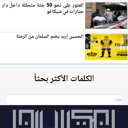
العثور على نحو 50 جثة متحللة داخل دار
جنازات في شيكاغو
الحسين إربد يضم السلمان من
الرمثا
الكلمات الأكثر بحثاً