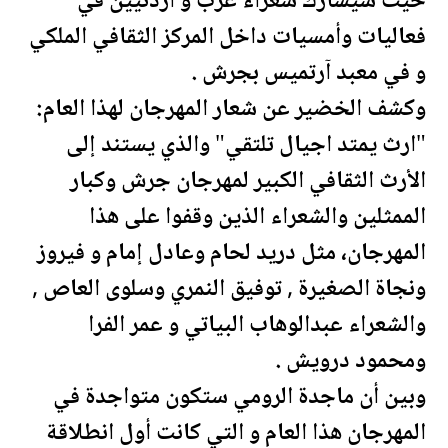
حيث سيشارك شعراء عرب و أردنيين في
فعاليات وأمسيات داخل المركز الثقافي الملكي
و في معبد آرتميس ب
جرش
.
وكشف الخضير عن شعار المهرجان لهذا العام:
"ارث يمتد اجيال تلتقي" والذي يستند إلى
الأرث الثقافي الكبير لمهرجان
جرش
وكبار
الممثلين والشعراء الذين وقفوا على هذا
المهرجان، مثل دريد لحام وعادل إمام و فيروز
ونجاة الصغيرة , توفيق النمري وسلوى العاص ,
والشعراء عبدالوهاب البياتي و عمر الفرا
ومحمود درويش .
وبين أن ماجدة الرومي ستكون متواجدة في
المهرجان هذا العام و التي كانت أول انطلاقة