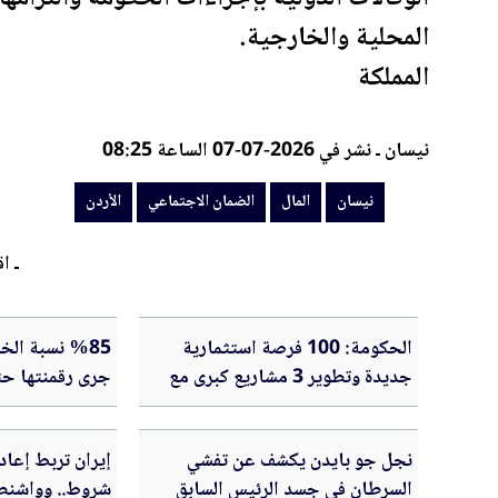
المحلية والخارجية.
المملكة
نيسان ـ نشر في 2026-07-07 الساعة 08:25
نيسان
المال
الضمان الاجتماعي
الأردن
ـ اق
الحكومة: 100 فرصة استثمارية
%85 نسبة ا
جديدة وتطوير 3 مشاريع كبرى مع
جرى رقمنتها حت
القطاع الخاص
من 2026
نجل جو بايدن يكشف عن تفشي
السرطان في جسد الرئيس السابق
شروط.. وواشنطن