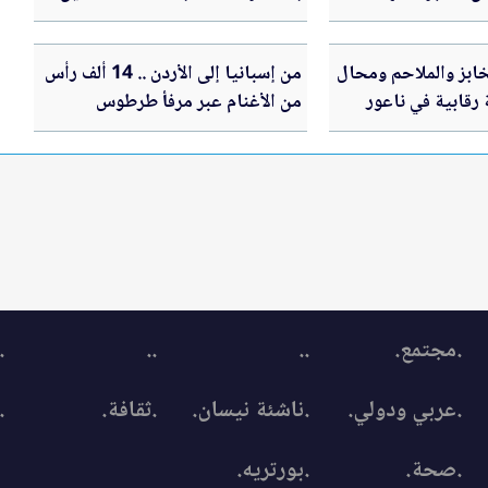
ابز والملاحم ومحال
من إسبانيا إلى الأردن .. 14 ألف رأس
 رقابية في ناعور
من الأغنام عبر مرفأ طرطوس
.مجتمع.
..
..
.
.عربي ودولي.
.ناشئة نيسان.
.ثقافة.
.
.صحة.
.بورتريه.