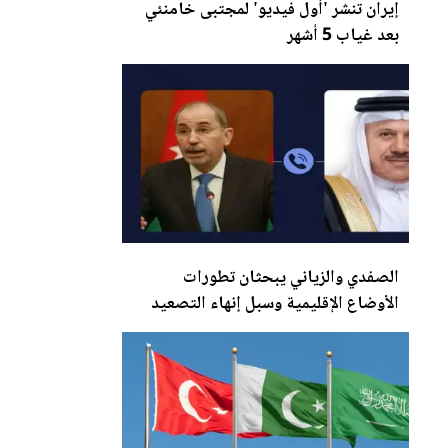
إيران تنشر 'أول فيديو' لمجتبى خامنئي
بعد غياب 5 أشهر
الصفدي وال
زي
اني يبحثان تطورات
الأوضاع الإقليمية وسبل إنهاء التصعيد