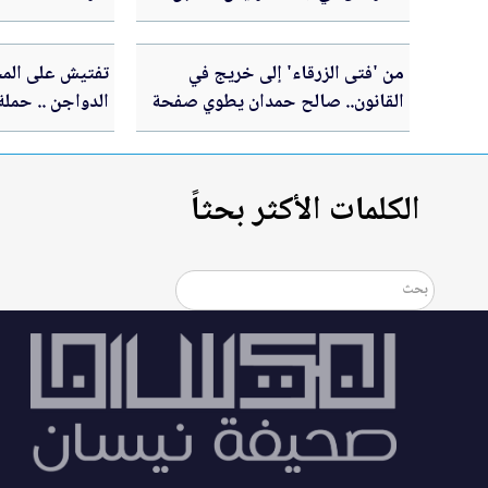
على الأرض
من 'فتى الزرقاء' إلى خريج في
تفتيش على المخ
القانون.. صالح حمدان يطوي صفحة
الدواجن .. حملة
الألم ويتوّج مسيرته الجامعية.. فيديو
الكلمات الأكثر بحثاً