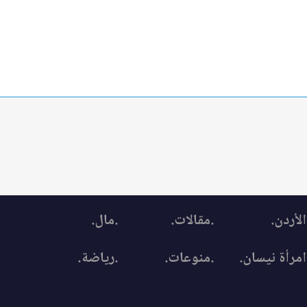
الأردن.
.مقالات.
.مال.
امرأة نيسان.
.منوعات.
.رياضة.