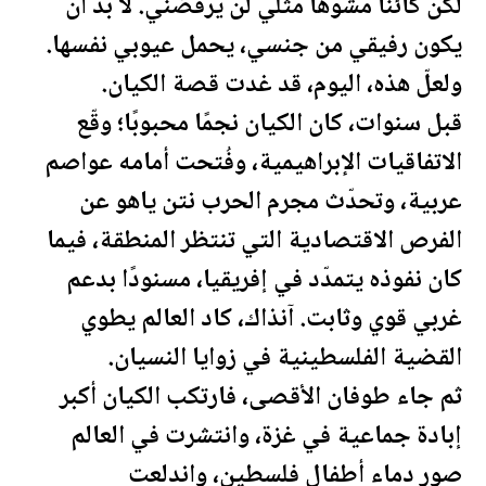
لكن كائنًا مشوّهًا مثلي لن يرفضني. لا بدّ أن
يكون رفيقي من جنسي، يحمل عيوبي نفسها.
ولعلّ هذه، اليوم، قد غدت قصة الكيان.
قبل سنوات، كان الكيان نجمًا محبوبًا؛ وقّع
الاتفاقيات الإبراهيمية، وفُتحت أمامه عواصم
عربية، وتحدّث مجرم الحرب نتن ياهو عن
الفرص الاقتصادية التي تنتظر المنطقة، فيما
كان نفوذه يتمدّد في إفريقيا، مسنودًا بدعم
غربي قوي وثابت. آنذاك، كاد العالم يطوي
القضية ال
فلسطين
ية في زوايا النسيان.
ثم جاء طوفان الأقصى، فارتكب الكيان أكبر
إبادة جماعية في غزة، وانتشرت في العالم
صور دماء أطفال
فلسطين
، واندلعت