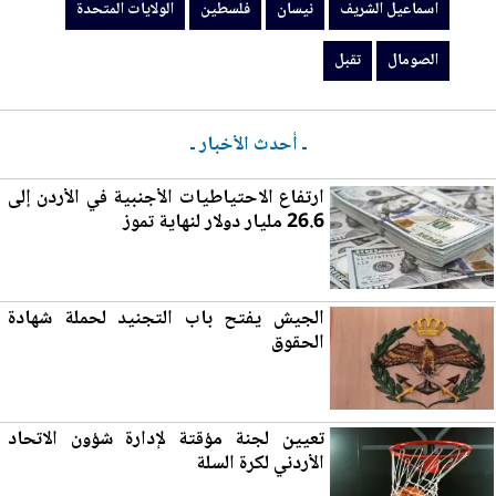
اسماعيل الشريف
نيسان
فلسطين
الولايات المتحدة
الصومال
تقبل
ـ أحدث الأخبار ـ
ارتفاع الاحتياطيات الأجنبية في
الأردن
إلى
26.6 مليار دولار لنهاية تموز
الجيش يفتح باب التجنيد لحملة شهادة
الحقوق
ت
عي
ين لجنة مؤقتة لإدارة شؤون الاتحاد
الأردني لكرة السلة