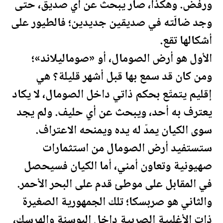
ورفض. وهكذا، صار يبحث عن أي صديق، حتى
وجد ضالّته في صديقين جديدين؛ فالطيور على
أشكالها تقع.
الأول هو أرض
الصومال
، أو «صوماليلاند»؛
ومن كان قد سمع بها قبل أشهر قليلة؟ هي
إقليم يتمتّع بحكم ذاتي داخل
الصومال
، لا يكاد
يعترف به أحد، ويبحث عن أي حليف. ولم يجد
سوى الكيان يمدّ له يده ويمنحه الاعتراف.
ستستفيد أرض
الصومال
من استثمارات
صهيونية وتعاون أمني، أما الكيان فسيحصل
في المقابل على موطئ قدم على البحر الأحمر.
والثاني هو صربسكا؛ تلك الجمهورية الصغيرة
ذات الأغلبية الصربية داخل البوسنة والهرسك،