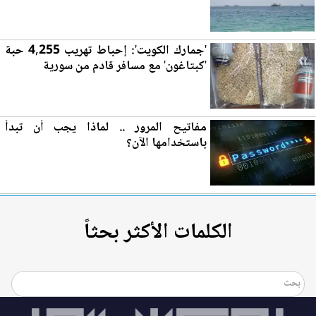
'جمارك الكويت': إحباط تهريب 4,255 حبة
'كبتاغون' مع مسافر قادم من سورية
مفاتيح ال
مرو
ر .. لماذا يجب أن تبدأ
باستخدامها الآن؟
الكلمات الأكثر بحثاً