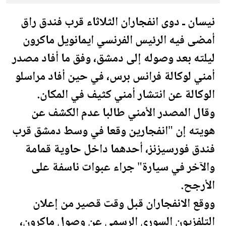
نيسان ـ دوى انفجاران الثلاثاء قرب فندق راق
أمضى فيه الرئيس الفرنسي ايمانويل ماكرون
ليلته بعد وصوله إلى دمشق، وفق ما أفاد مصدر
أمني لوكالة فرانس برس، في حين أفاد مراسلو
الوكالة عن انتشار أمني كثيف في المكان.
وقال المصدر الأمني طالبا عدم الكشف عن
هويته إن "انفجارين وقعا في وسط دمشق قرب
فندق فورسيزنز، أحدهما داخل حاوية قمامة
والآخر في سيارة" جراء عبوات ناسفة على
الأرجح.
ووقع الانفجاران قبل وقت قصير من إ
علان
التلفزيون السوري الرسمي عن وصول ماكرون،