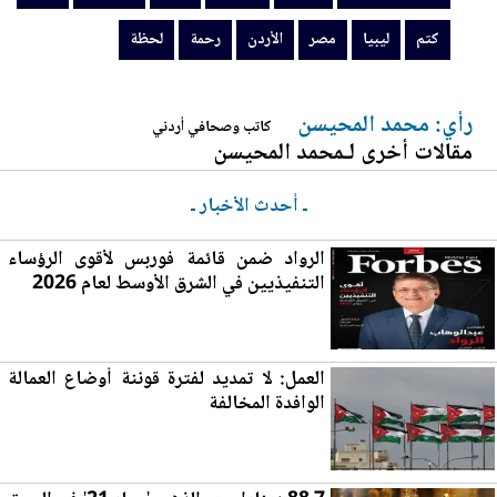
كتم
ليبيا
مصر
الأردن
رحمة
لحظة
رأي: محمد المحيسن
كاتب وصحافي أردني
مقالات أخرى لـمحمد المحيسن
ـ أحدث الأخبار ـ
الرواد ضمن قائمة فوربس لأقوى الرؤساء
التنفيذيين في الشرق الأوسط لعام 2026
العمل: لا تمديد لفترة قوننة أوضاع الع
مال
ة
الوافدة المخالفة