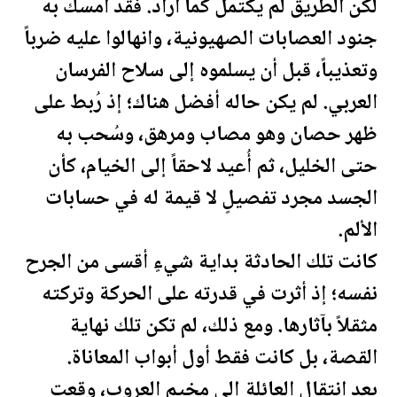
لكن الطريق لم ي
كتم
ل كما أراد. فقد أمسك به
جنود العصابات الصهيونية، وانهالوا عليه ضرباً
وتعذيباً، قبل أن يسلموه إلى سلاح الفرسان
العربي. لم يكن حاله أفضل هناك؛ إذ رُبط على
ظهر حصان وهو مصاب ومرهق، وسُحب به
حتى الخليل، ثم أُعيد لاحقاً إلى الخيام، كأن
الجسد مجرد تفصيلٍ لا قيمة له في حسابات
الألم.
كانت تلك الحادثة بداية شيءٍ أقسى من الجرح
نفسه؛ إذ أثرت في قدرته على الحركة وتركته
مثقلاً بآثارها. ومع ذلك، لم تكن تلك نهاية
القصة، بل كانت فقط أول أبواب ال
معان
اة.
بعد انتقال العائلة إلى مخيم العروب، وقعت