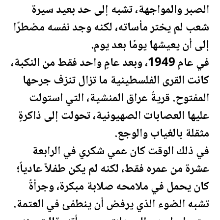
الصبر والمواجهة، تشبه إلى حد بعيد سيرة
شعب لم يختر مأساته، لكنه وجد نفسه مضطرًا
إلى أن يعيشها يومًا بعد يوم.
في عام 1949، وبعد عامٍ واحد فقط من النكبة،
كانت القرى ال
فلسطين
ية ما تزال تنزف جرحها
المفتوح. قريةُ عراق المنشية، التي استولت
عليها العصابات الصهيونية، تحولت إلى ذاكرةٍ
مثقلة بالغياب والوجع.
في ذلك الوقت كان عمي شكري في الرابعة
عشرة من عمره فقط، لكنه لم يكن طفلاً عادياً؛
كان يحمل في ملامحه صلابة مبكرة، وجرأةً
تشبه الضوء الذي يرفض أن ينطفئ في العتمة.