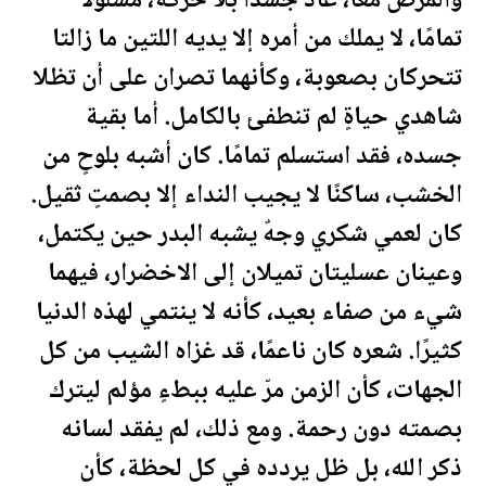
والمرض معًا، عاد جسدًا بلا حركة، مشلولًا
تمامًا، لا يملك من أمره إلا يديه اللتين ما زالتا
تتحركان بصعوبة، وكأنهما تصران على أن تظلا
شاهدي حياةٍ لم تنطفئ بالكامل. أما بقية
جسده، فقد استسلم تمامًا. كان أشبه بلوحٍ من
الخشب، ساكنًا لا يجيب النداء إلا بصمتٍ ثقيل.
كان لعمي شكري وجهٌ يشبه البدر حين ي
كتم
ل،
وعينان عسليتان تميلان إلى الاخضرار، فيهما
شيء من صفاء بعيد، كأنه لا ينتمي لهذه الدنيا
كثيرًا. شعره كان ناعمًا، قد غزاه الشيب من كل
الجهات، كأن الزمن مرّ عليه ببطءٍ مؤلم ليترك
بصمته دون
رحمة
. ومع ذلك، لم يفقد لسانه
ذكر الله، بل ظل يردده في كل
لحظة
، كأن