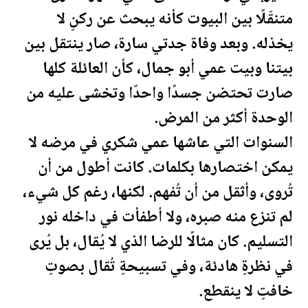
متنقّلًا بين البيوت كأنه يبحث عن ركنٍ لا
يخذله. وبعد وفاة جدتي سارة، صار ينتقل بين
بيتنا وبيت عمي أبو جمال، كأن العائلة كلها
صارت تحتضن جسدًا واحدًا وتخشى عليه من
الوحدة أكثر من المرض.
السنوات التي عاشها عمي شكري في مرضه لا
يمكن اختصارها بكلمات. كانت أطول من أن
تُروى، وأثقل من أن تُفهم. لكنها، رغم كل شيء،
لم تنزع منه صبره، ولا أطفأت في داخله نور
التسليم. كان مثالًا للرضا الذي لا يُقال، بل يُرى
في نظرةٍ هادئة، وفي تسبيحةٍ تُقال بصوتٍ
خافتٍ لا ينقطع.