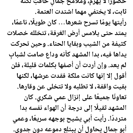
حضورًا لا يُهزم، وملامح جمالٍ خافتٍ لكنه
ثابت، لا يختفي مهما اشتدت العتمة.
رأيتها يومًا تسرح شعرها… كان طويلًا، ناعمًا،
يمتد حتى يلامس أرض الغرفة، تتخلله خصلات
كثيفة من الشيب وبقايا الحناء. وحين تحركت
يداها فيه، بدا المشهد كأنه وداع صامت لشبابٍ
لم يعد. وإن أردت أن أصفها بكلمات قليلة، فلن
أقول إلا إنها كانت ملكة فقدت عرشها، لكنها
بقيت واقفة، لا تطلبه ولا تتخلى عن وقارها.
تعاونّا جميعًا على إنزال عمي شكري. كان
المشهد ثقيلًا إلى درجة أن الهواء نفسه بدا
مترددًا. رأيت أبي يشيح بوجهه سريعًا، وعمي
أبو جمال يحاول أن يبتلع دموعه دون جدوى.