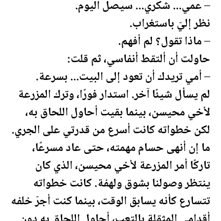
– عمي... شكري... سيصل اليوم.
نظر إليّ باستغراب.
– ماذا تقول؟ لم أفهم.
حاولت أن ألتقط أنفاسي، ثم قلت:
– أمي تريدك أن تعود إلى البيت... بسرعة.
لم يسأل شيئًا آخر. استدار فورًا، وترك
المزرعة
لأخي محيسن، بينما بقيت أحاول اللحاق به،
لكن خطواته كانت أسرع من قدرتي على الجري.
ما إن أنهى حسام مهمته، حتى عاد مسرعًا،
تاركًا أمر
المزرعة
لأخي محيسن، الذي كان
ينتظر وصولنا بشوق ولهفة. كانت خطواته
تتسارع كأنه يسابق الوقت، بينما كنت أجرّ خلفه
أقدامي المثقلة بالتعب، أحاول اللحاق به دون