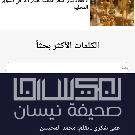
88.7 دينارا سعر الذهب '
عي
ار 21' في السوق
المحلية
الكلمات الأكثر بحثاً
عمي شكري ـ بقلم: محمد المحيسن