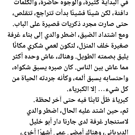
في البداية كثيرة، والوجوه حاضرة، والكلمات
دافئة، لكن شيئًا فشيئًا بدأت تتراجع، تتقلص،
حتى صارت مجرد ذكريات قصيرة على الباب.
ومع اشتداد الضيق، اضطر والدي إلى بناء غرفة
صغيرة خلف المنزل، لتكون لعمي شكري مكانًا
يليق بصمته الطويل. وهناك، عاش وحده أكثر
مما عاش بين الناس. كان صبره يسبق شكواه،
واحتسابه يسبق ألمه، وكأنه جردته الحياة من
كل شيء… إلا الكبرياء.
كبرياءٌ ظلّ ثابتًا فيه حتى آخر
لحظة
.
ثم، حين اشتد عليه الحال، اضطر والدي
لاستئجار غرفة لدى جارنا دار أبو خليل
الديرباني، وهناك أمضى عمي أشهرًا أخرى،