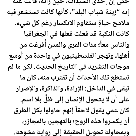
حتى إن إحدى السيدات، حين رأته، قالت عنه
إنه “زينة شباب البلد”، كأنها كانت تستشعر فيه
ملامح حياةٍ ستقاوم الانكسار رغم كل شيء.
كانت النكبة قد فعلت فعلها في الجغرافيا
والناس معاً؛ مئات القرى والمدن أُفرغت من
أهلها، وتهجر ال
فلسطين
يون في واحدة من أوسع
موجات التشريد في التاريخ الحديث. لكن ما لم
تستطع تلك الأحداث أن تقترب منه، كان ما
تبقى في الداخل: الإرادة، والذاكرة، والإصرار
على أن لا يتحول الإنسان إلى ظلٍّ بلا اسم.
كان عمي يقول لاحقاً إنهم حاولوا بكل الطرق
أن يكسروا هذه الروح؛ بالتهجير، بالمجازر،
وبمحاولة تحويل الحقيقة إلى رواية مشوهة.