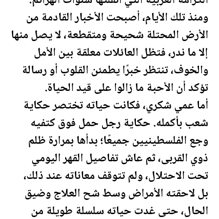
الكرامة العربية التي أثقلتها سنوات الهزائم.
ومنذ تلك الأيام، أصبحت الأخبار القادمة من
الأرض المحتلة شحيحة ومتقطعة، لا يصل منها
إلا ما ندر، فتظل العائلات معلقة بين الأمل
والخوف، تنتظر خبرًا يطمئن القلوب أو رسالة
تؤكد أن الأحبة ما زالوا على قيد الحياة.
أما عمي شكري، فكانت حياته تختصر حكاية
شعب بأكمله. حكاية رجل حمل فوق كتفيه
وجع ال
فلسطين
يين جميعًا؛ بدأها بمرارة ظلم
ذوي القربى، ثم عاش تفاصيل القهر اليومي
تحت الاحتلال، ولم تتوقف
معان
اته عند ذلك،
بل لاحقته الأمراض وسط شح العلاج وضيق
الحال، حتى غدت حياته سلسلة طويلة من