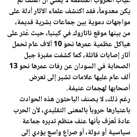
غياب الحروب المنظمة لا يعني أن العنف لم
يكن معدوماً، فقد اكتشف علماء الآثار أدلة على
مواجهات دموية بين جماعات بشرية قديمة،
من بينها موقع ناتاروك في كينيا، حيث عُثر على
هياكل عظمية عمرها نحو 10 آلاف عام تحمل
آثار إصابات قاتلة، كما كشفت مقبرة جبل
الصحابة في
السودان
عن رفات عمرها نحو 13
ألف عام عليها علامات تشير إلى تعرض
أصحابها لهجمات عنيفة.
رغم ذلك، لا يصنف الباحثون هذه الحوادث
باعتبارها حروباً بالمعنى التقليدي، لأن الحرب
عادة تُعرّف بأنها عنف منظم تديره جماعة
سياسية أو دولة، أو صراع واسع يؤدي إلى