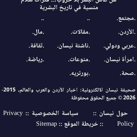
هل عاش البشر بلا حروب؟.. فترات سلام
منسية في تاريخ البشرية
.مجتمع.
..
..
.الأردن.
.مقالات.
.مال.
.عربي ودولي.
.ناشئة نيسان.
.ثقافة.
.امرأة نيسان.
.منوعات.
.رياضة.
.صحة.
.بورتريه.
صحيفة نيسان الالكترونية: اخبار الأردن والعرب والعالم، 2015-
2026 © جميع الحقوق محفوظة
حول نيسان ::
سياسة الخصوصية :: Privacy
Policy
:: خريطة الموقع :: Sitemap