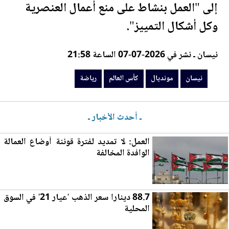
إلى "العمل بنشاط على منع أعمال العنصرية
وكل أشكال التمييز".
نيسان ـ نشر في 2026-07-07 الساعة 21:58
نيسان
مونديال
كأس العالم
رياضة
ـ أحدث الأخبار ـ
العمل: لا تمديد لفترة قوننة أوضاع الع
مال
ة
الوافدة المخالفة
88.7 دينارا سعر الذهب '
عي
ار 21' في السوق
المحلية