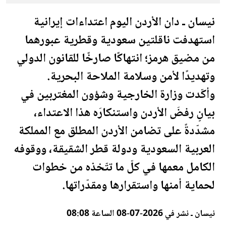
نيسان ـ دان
الأردن
اليوم اعتداءات إيرانية
استهدفت ناقلتين سعودية و
قطر
ية عبورهما
من مضيق هرمز؛ انتهاكًا صارخًا للقانون الدولي
وتهديدًا لأمن وسلامة الملاحة البحرية.
وأكّدت وزارة الخارجية وشؤون المغتربين في
بيانٍ رفضَ
الأردن
واستنكارَه هذا الاعتداء،
مشدّدةً على تضامن
الأردن
المطلق مع المملكة
العربية
السعودية
ودولة
قطر
الشقيقة، ووقوفه
الكامل معمها في كلّ ما تتّخذه من خطوات
لحماية أمنها واستقرارها ومقدّراتها.
نيسان ـ نشر في 2026-07-08 الساعة 08:08