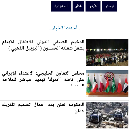
نيسان
الأردن
قطر
السعودية
ـ أحدث الأخبار ـ
المخيم الصيفي الدولي للاطفال الايتام
يشعل شعلته الخمسون ( اليوبيل الذهبي )
مجلس التعاون الخليجي: الاعتداء الإيراني
على ناقلة 'أدنوك' تهديد مباشر للملاحة
ا
لب
حرية
الحكومة تعلن بدء أع
مال
تصميم تلفريك
عمان