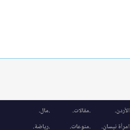
الأردن.
.مقالات.
.مال.
امرأة نيسان.
.منوعات.
.رياضة.