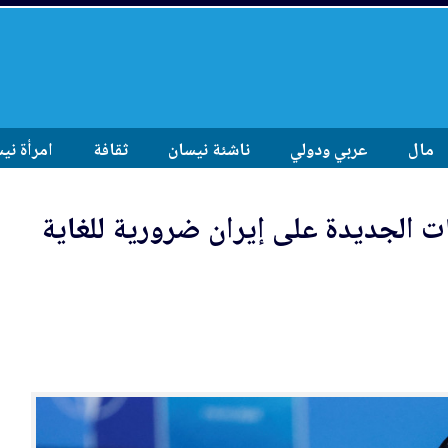
مال
عربي ودولي
ناشئة نيسان
ثقافة
امرأة ني
ات
الجديدة
على إيران ضرورية للغاية