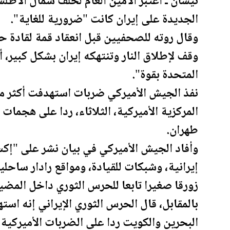
نيسان ـ اعتبر الأمين العام لحلف شمال الأطلس
الجديدة
على إيران كانت "ضرورية للغاية".
وقال روته للصحفيين قبل انعقاد قمة لقادة 
وقف لإطلاق النار وتنتهكه إيران بشكل كبير، أ
المتحدة
بقوة".
المركزية الأميركية، الثلاثاء، ردا على هج
طهران.
وأفاد الجيش الأميركي في بيان نشر على "إك
زورقا صغيرا تابعا للحرس الثوري داخل المضيق
بالمقابل، قال الحرس الثوري الإيراني إنه ا
البحرين
و
الكويت
ردا على الضربات الأميركية، 