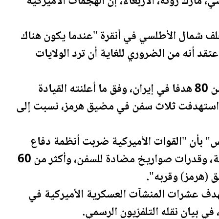
ي، مارك روته، الأربعاء، إن الهجمات الأميركية
حلف شمال الأطلسي في أنقرة "عندما يكون هناك
عتقد أنه من الضروري للغاية أن ترد
الولايات
نفذ الجيش الأميركي ضربات استهدفت أكثر من 80 هدفا في إيران، وفق ما أعلنته القيادة
مات استهدفت ثلاث سفن في مضيق هرمز، نسبت إلى
س" بأن "القوات الأميركية ضربت أنظمة دفاع
إيرانية، وشبكات للقيادة، ومواقع رادار ساحلية، وقدرات صواريخ مضادة للسفن، وأكثر من 60
 (هرمز) وقربه".
ستهدف عشرات المنشآت العسكرية الأميركية في
في بيان نقله التلفزيون الرسمي.