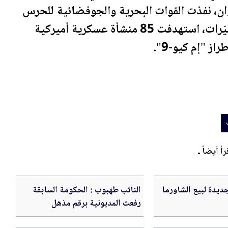
وان، نفذت القوات البحرية والجوفضائية للحرس
الثوري عملية مشتركة باستخدام صواريخ مسيّرات، استهدفت 85 منشأة عسكرية أميركية
ز "إم كيو-9".
رأ أيضاً ـ
ديدة لبيع الشاورما
النائب طهبوب : الحكومة السابقة
رفعت المديونية برقم مذهل