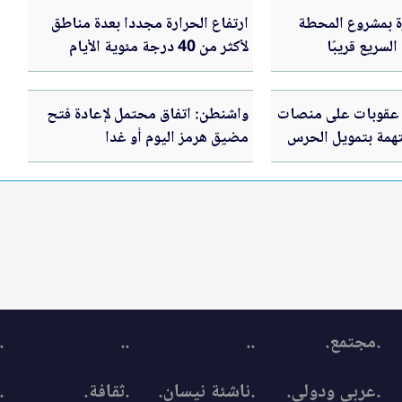
رة بمشروع المحطة
ارتفاع الحرارة مجددا بعدة مناطق
لسريع قريبًا
لأكثر من 40 درجة مئوية الأيام
القادمة في الأردن .. تفاصيل
عقوبات على منصات
واشنطن: اتفاق محتمل لإعادة فتح
همة بتمويل الحرس
مضيق هرمز اليوم أو غدا
.مجتمع.
..
..
.
.عربي ودولي.
.ناشئة نيسان.
.ثقافة.
.