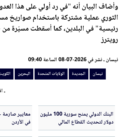
وأضاف البيان أنه "في رد أولي على هذا العد
رئيسية" في البلدين، كما أسقطت مسيّرة من طرا
رويترز
نيسان ـ نشر في 2026-07-08 الساعة 09:40
نيسان
الجديدة
الولايات المتحدة
البحرين
الكويت
ـ اق
البنك الدولي يمنح سورية 100 مليون
معايير صارمة ج
دولار لتحديث القطاع المالي
في الأردن