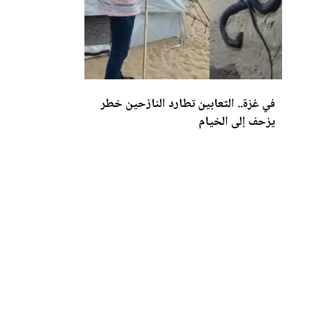
في غزة.. الثعابين تطارد النازحين خطر
يزحف إلى الخيام