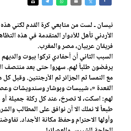
نيسان ـ لست من متابعي كرة القدم لكني هذه ا
الأردن
ي تأهل للأدوار المتقدمة في هذه التظاه
فريقان عربيان،
مصر
و
المغرب
.
السبب الثاني أن أحفادي تركوا بيوت والديهم و
يرفضون طلباً لهم. سهروا حتى بعد منتصف ال
مع النمسا ثم
الجزائر
ثم الأرجنتين. وقبل كل مب
القعدة «، شيبسات وبوشار وسندويشات وعصائ
لهم: اسكت، لا تصرخ، عند كل ركلة جميلة أو
طبعاً لا نملك الا أن نوافق على المطالب وال
وأولها الاحترام وحفظ مكانة الأجداد. تفاوضن
الحاجة للشيبس والعصائر!.