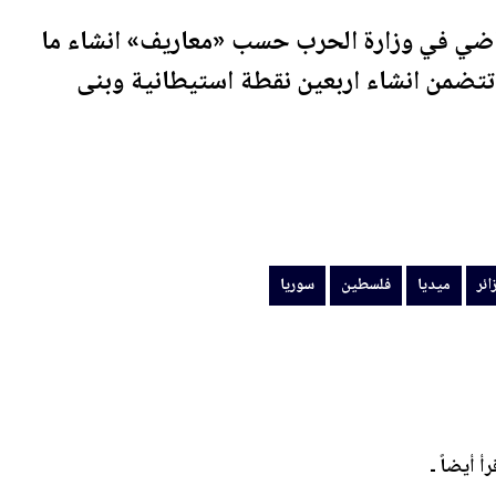
ماضي في وزارة الحرب حسب «معاريف» انشاء ما
تتضمن انشاء اربعين نقطة استيطانية وبنى
ائر
ميديا
فلسطين
سوريا
رأ أيضاً ـ