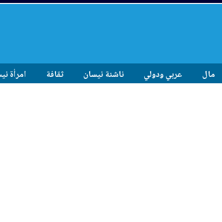
مال
عربي ودولي
ناشئة نيسان
ثقافة
امرأة ني