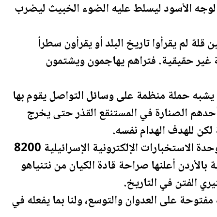
الوجه الأسود ليسلط عليه الضوء الخبيث ليضرب
لة لم يقرأوا تاريخ البلد أو يقرأون سطراً
غير حقيقية. فتراهم يهاجمون ويشتمون
ا يشبه حملة منظمة على وسائل التواصل يقوم بها
حدهم الصنارة في المستنقع القذر حتى يخرج
 لكن للهدف الهدام نفسه.
لنكن واضحين، ثمة طابور خامس بيننا وثمة وحدة الاستخبارات الإلكترونية الإسرائيلية 8200
 ب
الأردن
أعلنها صراحة قادة الكيان من نتنياهو
ري الفتن في التاريخ.
فتوحة على العدوان والتوسع، ولنا بما يفعله في