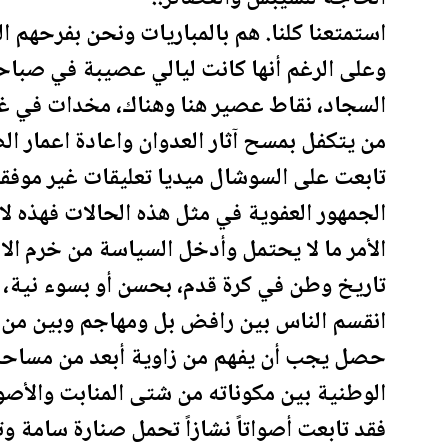
استمتعنا كلنا. هم بالمباريات ونحن بفرحهم 
وعلى الرغم أنها كانت ليالي عصيبة في صباحا
السجاد، نقاط عصير هنا وهناك، مخدات في غير
من يتكفل بمسح آثار العدوان واعادة اعمار ال
تابعت على السوشال
ميديا
تعليقات غير موفقة
الجمهور العفوية في مثل هذه الحالات فهذه ل
الأمر ما لا يحتمل وأدخل السياسة من خرم ال
تاريخ وطن في كرة قدم، بحسن أو بسوء نية، م
انقسم الناس بين رافض بل ومهاجم وبين من ي
حصل يجب أن يفهم من زاوية أبعد من مساحة م
الوطنية بين مكوناته من شتى المنابت والأصو
فقد تابعت أصواتاً نشازاً تحمل صنارة سامة 