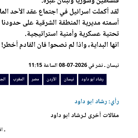
فلسطين
و
سوريا
ولبنان عبرة.
لقد أكملت اسرائيل في اجتماع عقد الأحد ال
أسمته مديرية المنطقة الشرقية على حدودنا 
تحتية عسكرية وأمنية استراتيجية.
انها البداية، واذا لم نصحوا فان القادم أخطر!
نيسان ـ نشر في 2026-07-08 الساعة 11:15
رشاد ابو داود
نيسان
الأردن
مصر
المغرب
الجز
رأي: رشاد ابو داود
مقالات أخرى لـرشاد ابو داود
ـ اق