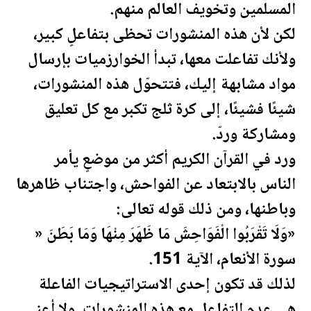
المسلمين وتخويف العالم منهم.
لكن لأن هذه المنشورات تحظى بتفاعلٍ كبير،
ولأنك تفاعلت معها، تبدأ الخوارزميات بإرسال
مواد مشابهة إليك، فتتحوّل هذه المنشورات،
شيئًا فشيئًا، إلى كرة ثلج تكبر مع كل تعليق
ومشاركة وردّ.
ورد في القرآن الكريم أكثر من موضعٍ يأمر
الناس بالابتعاد عن الفواحش، واجتناب ظاهرها
وباطنها، ومن ذلك قوله تعالى:
«وَلَا تَقْرَبُوا الْفَوَاحِشَ مَا ظَهَرَ مِنْهَا وَمَا بَطَنَ «
سورة الأنعام، الآية 151.
لذلك قد تكون إحدى الاستراتيجيات الفاعلة
هي عدم التفاعل مع هذه المنشورات. ولا أعني