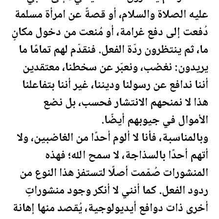
عليه الصلاة والسلام، أو قصةً عن امرأة مسلمة
دُفعت إلى دفع غرامة، أو مُنعت من دخول مكانٍ
ما، ثم ينتظرون ردّة الفعل. فنقدّم لهم تمامًا ما
يريدون: نغضب، ونعبّر عن سخطنا، معتقدين
أننا ندافع عن رسولنا وديننا، غير أننا بتفاعلنا
هذا لا نمنحهم الانتشار فحسب، بل نضع
الأموال في جيوبهم أيضًا.
وبالمناسبة، فأنا لا ألوم أحدًا من الغاضبين، ولا
أتهم أحدًا بالسذاجة، لا سمح الله؛ فهذه
المنشورات صُمّمت أصلًا لتستفز هذا النوع من
ردود الفعل. كما أنني لا أنكر وجود منشوراتٍ
أخرى ذات دوافع أيديولوجية، يُقصد منها إهانة