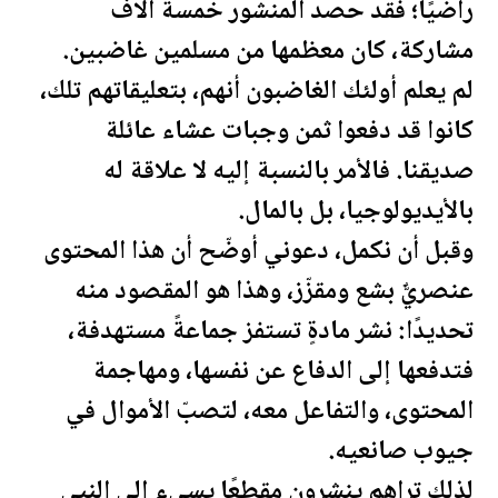
راضيًا؛ فقد حصد المنشور خمسة آلاف
مشاركة، كان معظمها من مسلمين غاضبين.
لم يعلم أولئك الغاضبون أنهم، بتعليقاتهم تلك،
كانوا قد دفعوا ثمن وجبات عشاء عائلة
صديقنا. فالأمر بالنسبة إليه لا علاقة له
بالأيديولوجيا، بل ب
المال
.
وقبل أن نكمل، دعوني أوضّح أن هذا المحتوى
عنصريٌّ بشع ومقزّز، وهذا هو المقصود منه
تحديدًا: نشر مادةٍ تستفز جماعةً مستهدفة،
فتدفعها إلى الدفاع عن نفسها، ومهاجمة
المحتوى، والتفاعل معه، لتصبّ الأموال في
جيوب صانعيه.
لذلك تراهم ينشرون مقطعًا يسيء إلى النبي