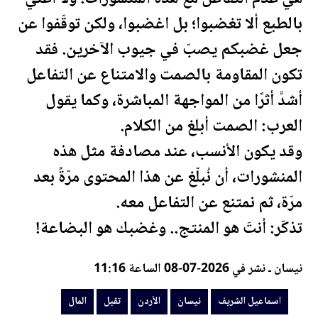
بالطبع ألا تغضبوا؛ بل اغضبوا، ولكن توقّفوا عن
جعل غضبكم يصبّ في جيوب الآخرين. فقد
تكون المقاومة بالصمت والامتناع عن التفاعل
أشدَّ أثرًا من المواجهة المباشرة، وكما يقول
العرب: الصمت أبلغ من الكلام.
وقد يكون الأنسب، عند مصادفة مثل هذه
المنشورات، أن نُبلّغ عن هذا المحتوى مرّةً بعد
مرّة، ثم نمتنع عن التفاعل معه.
تذكّر: أنتَ هو المنتج.. وغضبك هو البضاعة!
نيسان ـ نشر في 2026-07-08 الساعة 11:16
اسماعيل الشريف
نيسان
الأردن
تقبل
المال