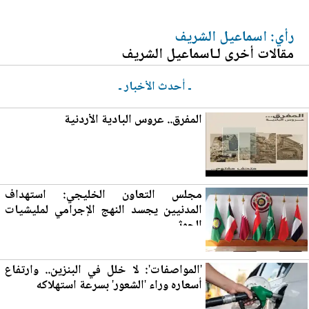
رأي: اسماعيل الشريف
مقالات أخرى لـاسماعيل الشريف
ـ أحدث الأخبار ـ
المفرق
.. عروس البادية الأردنية
مجلس التعاون الخليجي: استهداف
المدنيين يجسد النهج الإجرامي لمليشيات
الحوثي
'المواصفات': لا خلل في ا
لب
نزين.. وارتفاع
أسعاره وراء 'الشعور' بسرعة استهلاكه