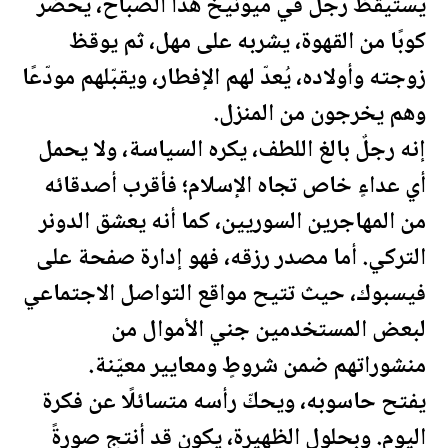
يستيقظ رجلٌ في ميونيخ هذا الصباح، يُحضّر
كوبًا من القهوة، يشربه على مهل، ثم يوقظ
زوجته وأولاده، يُعدّ لهم الإفطار، ويقبّلهم مودّعًا
وهم يخرجون من المنزل.
إنه رجلٌ بالغ اللطف، يكره السياسة، ولا يحمل
أي عداءٍ خاص تجاه الإسلام؛ فأقرب أصدقائه
من المهاجرين السوريين، كما أنه يعشق الدونر
التركي. أما مصدر رزقه، فهو إدارة صفحة على
فيسبوك، حيث تتيح مواقع التواصل الاجتماعي
لبعض المستخدمين جني الأموال من
منشوراتهم ضمن شروطٍ ومعايير معيّنة.
يفتح حاسوبه، ويحكّ رأسه متسائلًا عن فكرة
اليوم. وبحلول الظهيرة، يكون قد أنتج صورةً