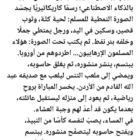
بالذكاء الاصطناعي؛ رسمًا كاريكاتيريًا يجسّد
الصورة النمطية للمسلم: لحية كثّة، وثوب
قصير، وسكين في اليد، ورجل يمتطي جملًا
وخلفه بئر نفط. ثم يكتب تحت الصورة: هؤلاء
المسلمون الإرهابيون... اطردوهم من أوروبا.
يبتسم، ينشر منشوره، ثم يغلق حاسوبه،
ويمضي إلى ملعب التنس ليلعب مع صديقه عبد
الله القادم من
الأردن
. يخسر المباراة بروحٍ
رياضية، ثم يعود إلى منزله ليس
تقبل
عائلته،
بعدما يكون قد أعدّ لهم وجبة العشاء.
في المساء، يصبّ لنفسه كأسًا من النبيذ،
ويفتح حاسوبه ليتصفّح منشوره. يبتسم