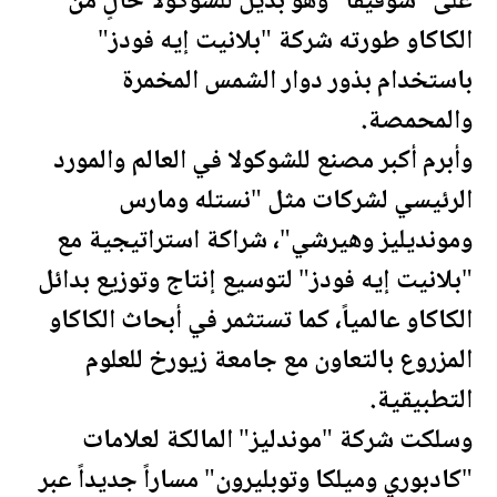
على "شوفيفا" وهو بديل للشوكولا خالٍ من
الكاكاو طورته شركة "بلانيت إيه فودز"
باستخدام بذور دوار الشمس المخمرة
والمحمصة.
وأبرم أكبر مصنع للشوكولا في العالم والمورد
الرئيسي لشركات مثل "نستله ومارس
ومونديليز وهيرشي"، شراكة استراتيجية مع
"بلانيت إيه فودز" لتوسيع إنتاج وتوزيع بدائل
الكاكاو عالمياً، كما تستثمر في أبحاث الكاكاو
المزروع بالتعاون مع جامعة زيورخ للعلوم
التطبيقية.
وسلكت شركة "موندليز"
المال
كة لعلامات
"كادبوري وميلكا وتوبليرون" مساراً جديداً عبر