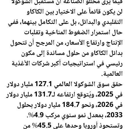
فيما يرى محللو الصناعة أن مس
تقبل
الشوكولا
لن يكون قائماً على الاختيار بين الكاكاو
التقليدي والبدائل، بل على التكامل بينهما، ففي
حال استمرار الضغوط المناخية وتقلبات
الإنتاج وارتفاع الأسعار، من المرجح أن تتحول
بدائل الكاكاو من حلول مساندة إلى مكون
رئيسي في استراتيجيات أكبر شركات الأغذية
العالمية.
حقق سوق الشوكولا العالمي 127.1 مليار دولار
في 2025، ويُتوقع ارتفاعه لـ131.7 مليار دولار
في 2026، ونحو 184.7 مليار دولار بحلول
2033، بمعدل نمو سنوي مركب 4.9%.
وتستحوذ أوروبا وحدها على 45.5% من