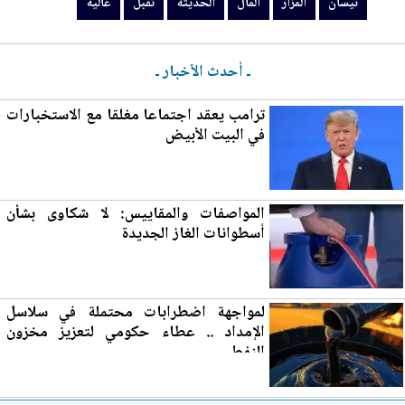
نيسان
المزار
المال
الحديثة
تقبل
عالية
ـ أحدث الأخبار ـ
ترامب يعقد اجتماعا مغلقا مع الاستخبارات
في ا
لب
يت الأبيض
المواصفات والمقاييس: لا شكاوى بشأن
أسطوانات الغاز
الجديدة
لمواجهة اضطرابات محتملة في سلاسل
الإمداد .. عطاء حكومي لتع
زي
ز مخزون
النفط