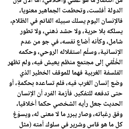
من انتصار ما هو عقلي وأخلاقي، أما الآن فإن
الدولة أفلست، وتحطمت الجماهير معنويا،
فالإنسان اليوم يسلك سبيله القائم في الظلام،
يسلكه بلا حرية، ولا حشد ذهني، ولا تطور
شامل، وكأنه أضاع نفسه، في جو من عدم
الإنسانية، وسلّم استقلاله الروحي، وحكمه
الخُلُقي إلى مجتمع منظم يعيش فيه، ولم تظهر
الفلسفة الغربية فهما للموقف الخطير الذي
وضع إنسان الغرب فيه، فلم تساعده بحكمةٍ، أو
حتى تدفعه للتفكير. فأزمة الفرد أن الإنسان
الحديث جعل رأيه الشخصي حكما أخلاقيا،
وفق رغباته، وصار يبرر ما لا معنى له، ويسوّغ
كل ما هو قاس وشرير في سلوك أمته (مثل