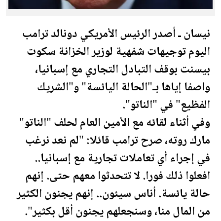
نيسان ـ أصدر الرئيس الأمريكي دونالد
ترامب
اليوم توجيهات شفهية لوزير الخزانة سكوت
بيسنت بوقف التبادل التجاري مع إسبانيا،
واصفا إياها بـ"الحالة اليائسة" و"الشريك
الفظيع" في "الناتو".
وفي أثناء لقائه مع الأمين العام لحلف "الناتو"
مارك روته، صرح
ترامب
قائلا: "لم نعد نرغب
في إجراء أي تعاملات تجارية مع إسبانيا..
افعلوا ذلك فورا. لا تتحدثوا معهم حتى. إنهم
حالة يائسة. أناس سيئون.. إنهم يجنون الكثير
من
المال
منا، وسنجعلهم يجنون أقل بكثير".