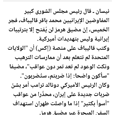
نيسان ـ قال رئيس مجلس الشورى كبير
المفاوضين الإيرانيين محمد باقر قاليباف، فجر
الخميس، إنّ مضيق هرمز لن يُفتح إلا بترتيبات
إيرانية وليس بتهديدات أميركية.
وكتب قاليباف على منصة (إكس) أن "
الولايات
المتحدة
لم تتعلم بعد أن ممارسات الترهيب
ونكث الوعود لم تعد تمر دون عواقب"، مضيفا
"سأكون واضحا: إذا ضربتم، ستُضربون".
وكان الرئيس الأميركي دونالد
ترامب
أمر بشنّ
ضربات جديدة على إيران، محذّرا من عواقب
"أسوأ بكثير" إذا ما واصلت طهران استهداف
السفن المبحرة عبر مضيق هرمز.