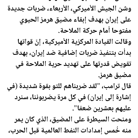
وشن الجيش الأميركي، الأربعاء، ضربات جديدة
على إيران بهدف إبقاء مضيق هرمز الحيوي
مفتوحا أمام حركة الملاحة.
وقالت القيادة المركزية الأميركية، إنّ قواتها
بدأت بتنفيذ ضربات إضافية ضد إيران، بهدف
تقويض قدرتها على تهديد حرية الملاحة في
مضيق هرمز.
قال
ترامب
، "لقد ضربناهم للتو بقوة شديدة (في
إشارة إلى إيران) في كل مرة يضربوننا، سنرد
عليهم بعشرين ضعفا".
ومنحت السيطرة على المضيق، الذي كان يمر
منه خُمس إمدادات
النفط
العالمية قبل الحرب،