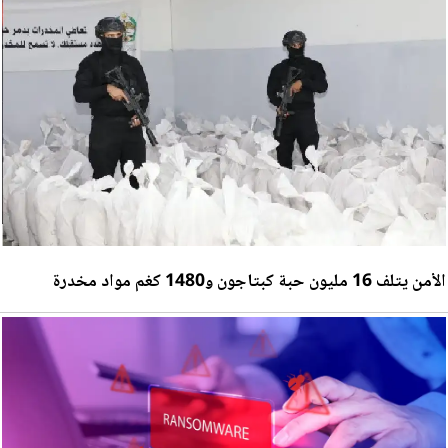
الأمن يتلف 16 مليون حبة كبتاجون و1480 كغم مواد مخدرة