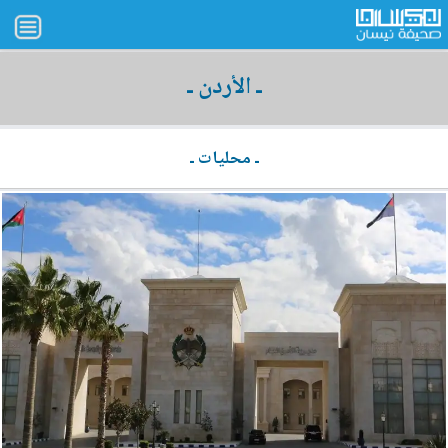
ـ الأردن ـ
ـ محليات ـ