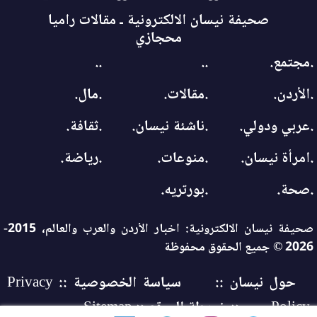
صحيفة نيسان الالكترونية ـ مقالات راميا
محجازي
.مجتمع.
..
..
.الأردن.
.مقالات.
.مال.
.عربي ودولي.
.ناشئة نيسان.
.ثقافة.
.امرأة نيسان.
.منوعات.
.رياضة.
.صحة.
.بورتريه.
صحيفة نيسان الالكترونية: اخبار الأردن والعرب والعالم، 2015-
2026 © جميع الحقوق محفوظة
حول نيسان ::
سياسة الخصوصية :: Privacy
Policy
:: خريطة الموقع :: Sitemap