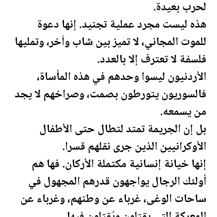
لحرب بعيدة.
هذه ليست مجرد عملية تجنيد. إنها دعوة
للموت المجاني، لا تميز بين شاب وآخر، وتمليها
فلسفة لا تعترف إلا بالعدد.
الأردن
يون ليسوا وحدهم في هذه المأساة،
فالسوريون يتورطون بصمت، وصراخهم لا يجد
من يسمعه.
بل إن الجريمة تمتد لتطال حتى الأطفال
الأوكرانيين الذين جرى نقلهم قسرا.
إنها خيانة إنسانية م
كتم
لة الأركان. فها هم
أولئك الرجال يواجهون قدرهم المجهول في
ساحات الوغى، غرباء عن وطنهم، وغرباء عن
المعركة التي يقتلون ويُقتلون فيها.