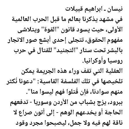
نيسان ـ ابراهيم قبيلات
في مشهد يذكرنا بعالم ما قبل الحرب العالمية
الأولى، حيث يسود قانون "القوة" ويتلاشى
مفهوم الحقوق، تتجلى إحدى أبشع صور الاتجار
بالبشر تحت ستار "التجنيد" للقتال في حرب
روسيا وأوكرانيا.
العقلية التي تقف وراء هذه الجريمة يمكن
تلخيصها في تلك الفلسفة القاسية: "دعونا نُكثر
منهم سوادنا، فإن قُتلوا فهم ليسوا منا".
ببرود، يزج بشباب من
الأردن
و
سوريا
- تدفعهم
الحاجة أو يخدعهم الوهم - إلى أتون صراع لا
ناقة لهم فيه ولا جمل، ليصبحوا مجرد وقود