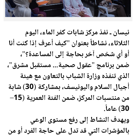
نيسان ـ نفذ مركز شابات
كفر الماء
، اليوم
الثلاثاء، نشاطاً بعنوان "كيف أعرف إذا كنت أنا
أو أي شخص آخر بحاجة إلى المساعدة؟"،
ضمن برنامج "عقول صحية... مس
تقبل
مشرق"،
الذي تنفذه وزارة الشباب بالتعاون مع هيئة
أجيال السلام واليونيسف، بمشاركة (30) شابة
من منتسبات المركز، ضمن الفئة
العمري
ة (15–
30) عاماً.
ويهدف النشاط إلى رفع مستوى الوعي
بالمؤشرات التي قد تدل على حاجة الفرد أو من