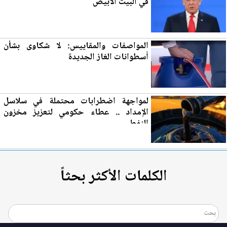
في ا
لب
يت الأبيض
المواصفات والمقاييس: لا شكاوى بشأن
أسطوانات الغاز
الجديدة
لمواجهة اضطرابات محتملة في سلاسل
الإمداد .. عطاء حكومي لتع
زي
ز مخزون
النفط
الكلمات الأكثر بحثاً