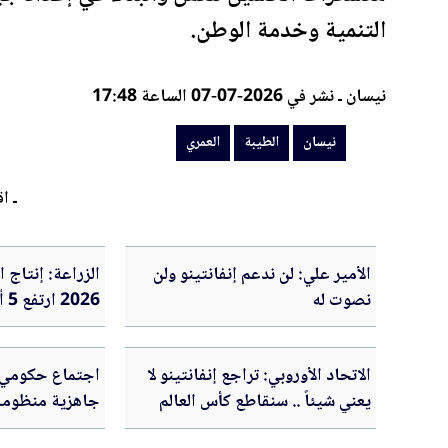
التنمية وخدمة الوطن.
نيسان ـ نشر في 2026-07-07 الساعة 17:48
نيسان
الطيبة
العمري
ـ اق
الأمير علي: لن ندعم إنفانتينو ولن
الزراعة: إنتاج 
نصوت له
26
لتعزيز الأمن الغ
الاتحاد الأوروبي: تراجع إنفانتينو لا
اجتماع حكومي ف
يعني شيئاً .. سنقاطع كأس العالم
جاهزية منظومة
التوريد