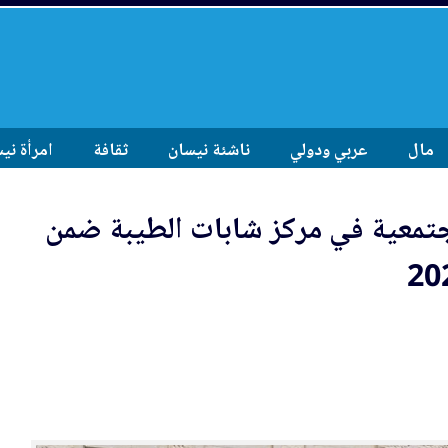
مال
عربي ودولي
ناشئة نيسان
ثقافة
امرأة ني
تم
عي
ة في مركز شابات الطيبة ضمن