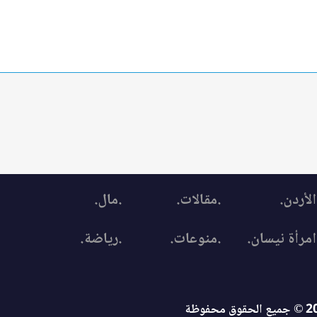
الأردن.
.مقالات.
.مال.
امرأة نيسان.
.منوعات.
.رياضة.