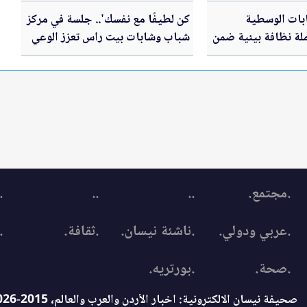
بات الوسطية
كن لطيفًا مع نفسك'.. جلسة في مركز
لة نظافة بيئية ضمن
شباب وشابات بيت راس تعزز الوعي
وطنية للنظافة
بالصحة النفسية لدى الشباب في
برنامج عقول صحية
.مجتمع.
..
..
.
.عربي ودولي.
.ناشئة نيسان.
.ثقافة.
.
.صحة.
.بورتريه.
صحيفة نيسان الالكترونية: اخبار الأردن والعرب والعالم، 2015-2026 © جميع الحقوق محفوظة