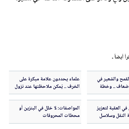
رأ أيضاً ـ
القمح والشعير في
علماء يحددون علامة مبكرة على
20 ارتفع 5 أضعاف .. وخطة
الخرف .. يُمكن ملاحظتها عند نزول
ذائي
السلالم
ي العقبة لتعزيز
المواصفات: لا خلل في البنزين أو
 النقل وسلاسل
محطات المحروقات