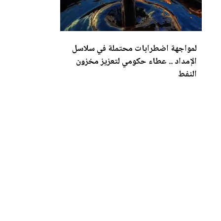
لمواجهة اضطرابات محتملة في سلاسل
الإمداد .. عطاء حكومي لتع
زي
ز مخزون
النفط