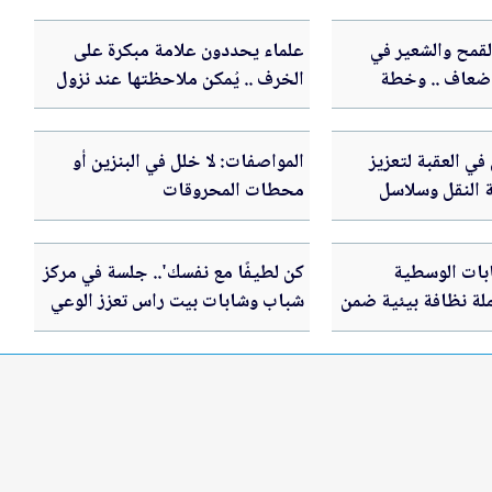
القمح والشعير في
علماء يحددون علامة مبكرة على
20 ارتفع 5 أضعاف .. وخطة
الخرف .. يُمكن ملاحظتها عند نزول
ذائي
السلالم
ي العقبة لتعزيز
المواصفات: لا خلل في البنزين أو
 النقل وسلاسل
محطات المحروقات
بات الوسطية
كن لطيفًا مع نفسك'.. جلسة في مركز
لة نظافة بيئية ضمن
شباب وشابات بيت راس تعزز الوعي
وطنية للنظافة
بالصحة النفسية لدى الشباب في
برنامج عقول صحية