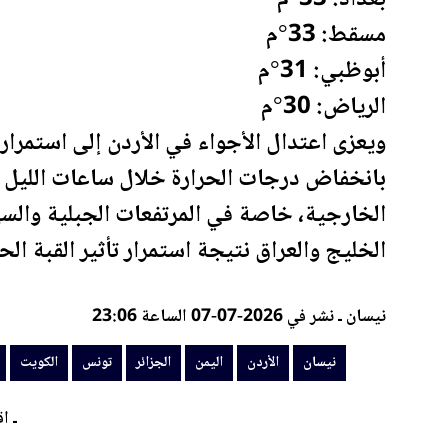
مسقط: 33°م
أبوظبي: 31°م
الرياض: 30°م
ويعزى اعتدال الأجواء في
الأردن
إلى استمرار ت
بانخفاض درجات الحرارة خلال ساعات الليل و
الخارجية، خاصة في المرتفعات الجبلية والسه
الخليج و
العراق
نتيجة استمرار تأثير القبة الح
نيسان ـ نشر في 2026-07-07 الساعة 23:06
نيسان
الأردن
اليمن
الجزائر
تونس
الكويت
ـ اق