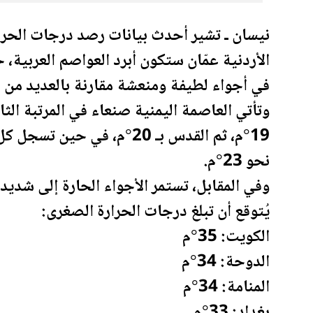
نيسان ـ تشير أحدث بيانات رصد درجات الحرارة
الأردن
في أجواء لطيفة ومنعشة مقارنة بالعديد من ا
وتأتي العاصمة
اليمن
19°م، ثم القدس بـ 20°م، في حين تسجل كل من بيروت والقاهرة وطرابلس و
نحو 23°م.
وفي المقابل، تستمر الأجواء الحارة إلى شديدة
يُتوقع أن تبلغ درجات الحرارة الصغرى:
الكويت
: 35°م
الدوحة: 34°م
المنامة: 34°م
بغداد: 33°م