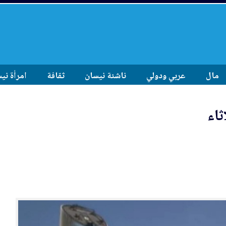
مال
عربي ودولي
ناشئة نيسان
ثقافة
امرأة ني
ثاء