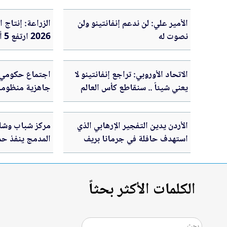
الأمير علي: لن ندعم إنفانتينو ولن
الزراعة: إنتاج 
نصوت له
26
لتعزيز الأمن الغ
الاتحاد الأوروبي: تراجع إنفانتينو لا
اجتماع حكومي ف
يعني شيئاً .. سنقاطع كأس العالم
جاهزية منظومة
التوريد
الأردن يدين التفجير الإرهابي الذي
مركز شباب وشا
استهدف حافلة في جرمانا بريف
المدمج ينفذ حم
دمشق
الاستراتيجية ال
الكلمات الأكثر بحثاً