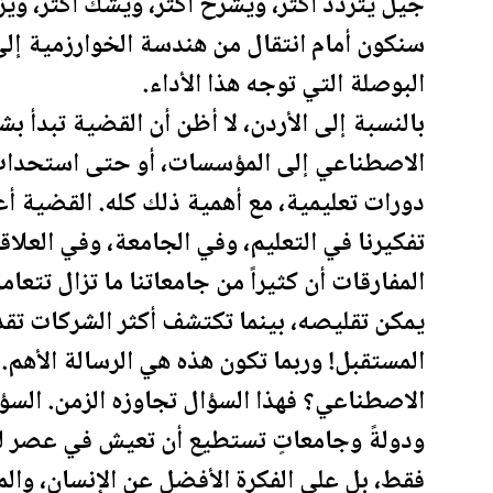
جيل يتردد أكثر، ويشرح أكثر، ويشك أكثر، ويز
سنكون أمام انتقال من هندسة الخوارزمية إلى
البوصلة التي توجه هذا الأداء.
بالنسبة إلى
الأردن
، لا أظن أن القضية تبدأ ب
الاصطناعي إلى المؤسسات، أو حتى استحداث
دورات تعليمية، مع أهمية ذلك كله. القضية أ
تفكيرنا في التعليم، وفي الجامعة، وفي العلاقة
المفارقات أن كثيراً من جامعاتنا ما تزال تتعامل
يمكن تقليصه، بينما تكتشف أكثر الشركات تقدم
المس
تقبل
! وربما تكون هذه هي الرسالة الأهم
الاصطناعي؟ فهذا السؤال تجاوزه الزمن. السؤا
ودولةً وجامعاتٍ تستطيع أن تعيش في عصر لن
فقط، بل على الفكرة الأفضل عن الإنسان، والم