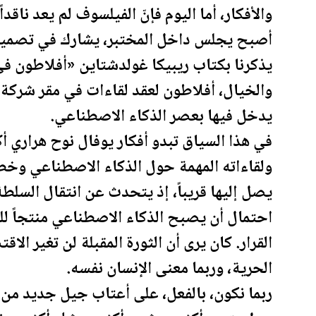
والأفكار، أما اليوم فإنّ الفيلسوف لم يعد ناق
أصبح يجلس داخل المختبر، يشارك في تصميمها
يذكرنا بكتاب ريبيكا غولدشتاين «أفلاطون ف
والخيال، أفلاطون لعقد لقاءات في مقر شرك
يدخل فيها بعصر الذكاء الاصطناعي.
في هذا السياق تبدو أفكار يوفال نوح هراري أكث
ولقاءاته المهمة حول الذكاء الاصطناعي وخطو
يصل إليها قريباً، إذ يتحدث عن انتقال السلط
احتمال أن يصبح الذكاء الاصطناعي منتجاً للمع
القرار. كان يرى أن الثورة ال
مقبلة
لن تغير الاق
الحرية، وربما معنى الإنسان نفسه.
ربما نكون، بالفعل، على أعتاب جيل جديد من 