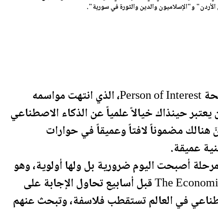
الأردن" و"الإسلاميون والدين والثورة في سورية".
نيسان ـ بالرغم من أنّ مسلسل شخص له مصلحة Person of Interest، الذي انتهت مواسمه
 يعتبر حينذاك خيالاً علمياً عن الذكاء الاصطناعي
ّ هنالك مضموناً لافتاً وعميقاً في حوارات
ية عميقة.
مرحلة أصبحت اليوم ضرورية بل ولها أولوية، وهو
ما طرحته مقالة جديدة مهمة نشرتها مجلة The Economist قبل أسابيع تحاول الإجابة على
صطناعي في العالم تستقطب فلاسفة، وتبحث عنهم