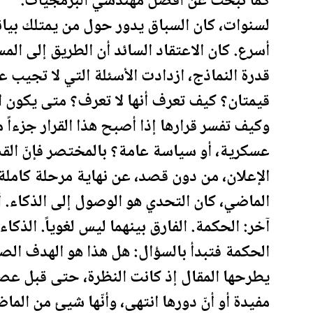
كما تبحث عن أفضل مهندسي البرمجيات.
لسنوات، كان السباق يدور حول من يمتلك بيانات
أسرع. كان الاعتقاد السائد أن الطريق إلى المس
قدرة النماذج، ازدادت الأسئلة التي لا تجيب ع
قيمتان؟ كيف تعرف أنها لا تعرف؟ متى يكون ال
وكيف تفسر قرارها إذا أصبح هذا القرار جزءا
عسكرية، أو سياسة عامة؟ بالمختصر فإنّ ال
الإ
علان
، من دون قصد، عن نهاية مرحلة كاملة
الماضي، كان التحدي هو الوصول إلى الذكاء. أم
آخر: الحكمة. الفارق بينهما ليس لغوياً. الذك
الحكمة فتبدأ بالسؤال: هل هذا هو الهدف الصح
يطرحها المقال إذ كانت النظرة، حتى قبل عصر 
مفيدة أو أنّ دورها انتهى، وأنّها شيئ من الما