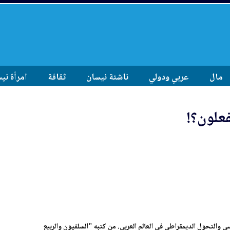
مال
عربي ودولي
ناشئة نيسان
ثقافة
امرأة ني
فعلون؟!
والتحول الديمقراطي في العالم العربي. من كتبه "السلفيون والربيع