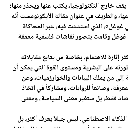
داً يقف خارج التكنولوجيا، يكتب عنها ويحذر منها؛
، والطريف في عنوان مقالة الأيكونومست أنّه
ي غوغل»، الذي استدعت فيه، عبر المحاكاة
ة غوغل وقامت بتصور نقاشات فلسفية معمقة
ر إثارة للاهتمام، بخاصة من يتابع مقابلاته
رته على البشرية ومستوى القوة التي يمكن أن
ة إلى من يملك البيانات والخوارزميات، وعن
رفة، وصانعاً للروايات، ومشاركاً في اتخاذ
تصاد فقط، بل ستغير معنى السياسة، ومعنى
الذكاء الاصطناعي. ليس جيلاً يعرف أكثر، بل