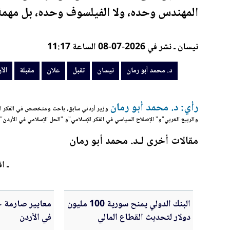
المهندس وحده، ولا الفيلسوف وحده، بل مهمة
نيسان ـ نشر في 2026-07-08 الساعة 11:17
د. محمد أبو رمان
نيسان
تقبل
علان
مقبلة
الأ
رأي: د. محمد أبو رمان
وزير أردني سابق، باحث ومتخصص في الفكر الإس
والربيع العربي"و" الإصلاح السياسي في الفكر الإسلامي"و "الحل الإسلامي في الأردن"
مقالات أخرى لـد. محمد أبو رمان
ـ اق
البنك الدولي يمنح سورية 100 مليون
معايير صارمة ج
دولار لتحديث القطاع المالي
في الأردن