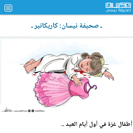
ـ صحيفة نيسان: كاريكاتير ـ
أطفال غزة في أول أيام العيد ..