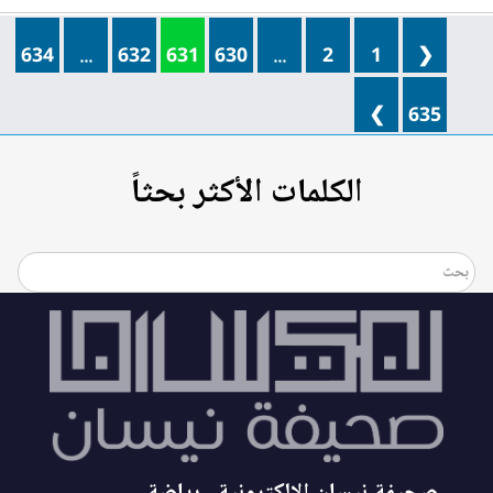
634
...
632
631
630
...
2
1
❮
❯
635
الكلمات الأكثر بحثاً