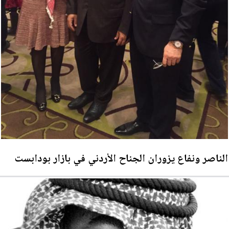
الناصر ونفاع يزوران الجناح الأردني في بازار بودابست