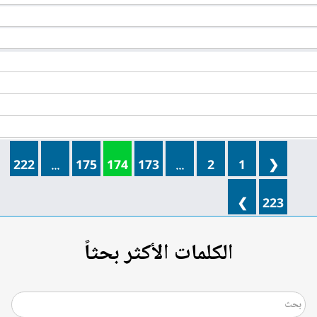
222
...
175
174
173
...
2
1
❮
❯
223
الكلمات الأكثر بحثاً