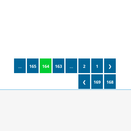
...
165
164
163
...
2
1
❮
❯
169
168