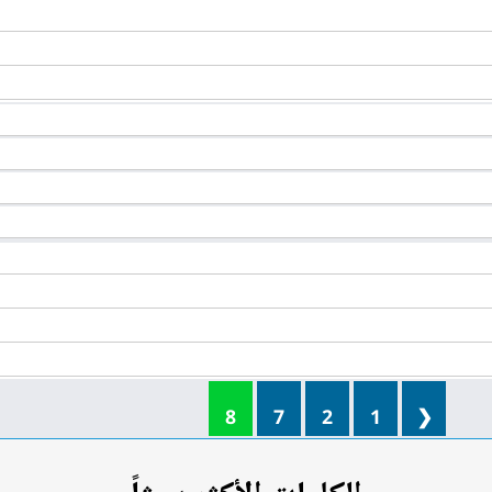
8
7
2
1
❮