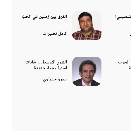
شـعـبــي!
الفرق بين زمنين في الحُبّ
كامل نصيرات
 الحرب
الشرق الأوسط… خانات
ة
استراتيجية جديدة
عمرو حمزاوي