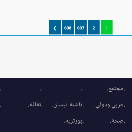
❯
608
607
2
1
.مجتمع.
..
..
.
.عربي ودولي.
.ناشئة نيسان.
.ثقافة.
.
.صحة.
.بورتريه.