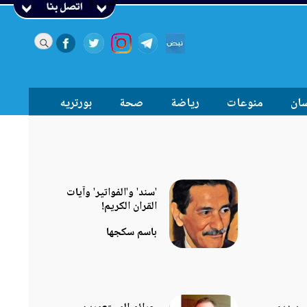
اتصل بنا
سان
منوعات
رياضة
صحة
بورتريه
'سند' و'الفواتير' وآيات
القران الكريم!
باسم سكجها