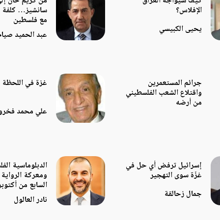
كيف سيواجه العراق
من كريم خان إلى
الإفلاس؟
سانشيز… كلفة 
مع فلسطين
يحيى الكبيسي
عبد الحميد صيام
جرائم المستعمرين
غزة في اللحظة 
واقتلاع الشعب الفلسطيني
من أرضه
علي محمد فخرو
إسرائيل ترفض أي حل في
الدبلوماسية الف
غزّة سوى التهجير
ومعركة الرواية 
السابع من أكتوبر
جمال زحالقة
نادر العالول