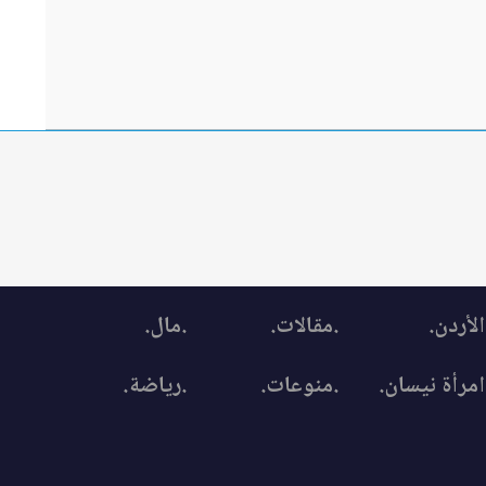
الأردن.
.مقالات.
.مال.
امرأة نيسان.
.منوعات.
.رياضة.