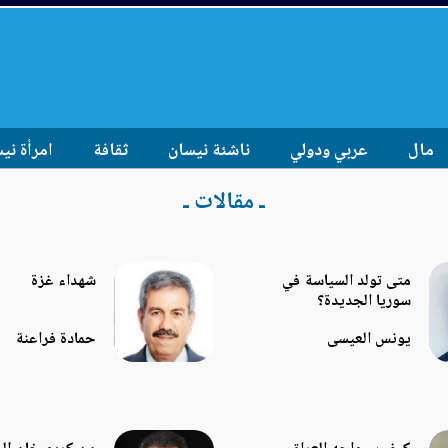
مال
عربي ودولي
ناشئة نيسان
ثقافة
امرأة ني
ـ مقالات ـ
متى تولد السياسة في
شهداء غزة
سوريا الجديدة؟
يونس العيسى
حمادة فراعنة