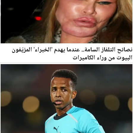
نصائح التلفاز السامة.. عندما يهدم 'الخبراء' المزيّفون
البيوت من وراء الكاميرات