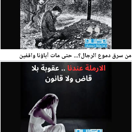
من سرق دموع الرجال؟... حتى مات آباؤنا واقفين