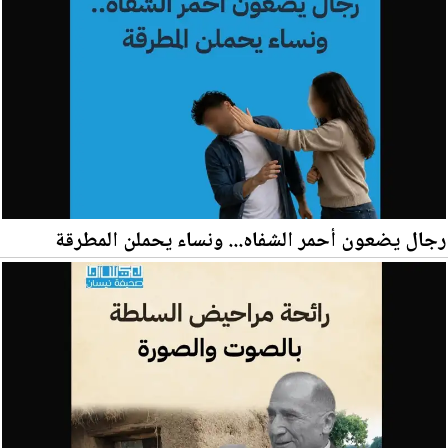
رجال يضعون أحمر الشفاه... ونساء يحملن المطرقة