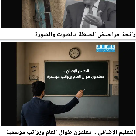
رائحة 'مراحيض السلطة' بالصوت والصورة
التعليم الإضافي .. معلمون طوال العام ورواتب موسمية