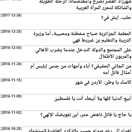
شهرزاد العصر تصرخ وامعتصماه: الرحلة الطويلة
والشائكة لتحرر المرأة العربية
[2017-12-26]
حلب.. إيش في؟
[2016-12-25]
المعلمة الجزائرية صباح مخطئة ومصيبة، أما وزيرة
التربية والتعليم بن غبريط فهي
[2016-12-03]
على المجتمع والدولة التدخل عندما يضرب الآهالي
والمربون الأطفال
[2016-11-24]
‎من الجاني الحقيقي؟ آباء وأمهات من جنس إبليس أم
أمثال قاتل أمه
[2016-11-15]
كاسك يا وطن: الأردن في شهر
[2016-11-09]
أبيع الدنيا كلها ولا أبيعك أنت يا فلسطين
[2016-11-02]
يا حاج يا قاتل ناهض حتر، أين تفويضك الإلهي؟
[2016-10-25]
إهداء إلى رغد صدام حسين بالذكرى العاشرة لاستشهاد