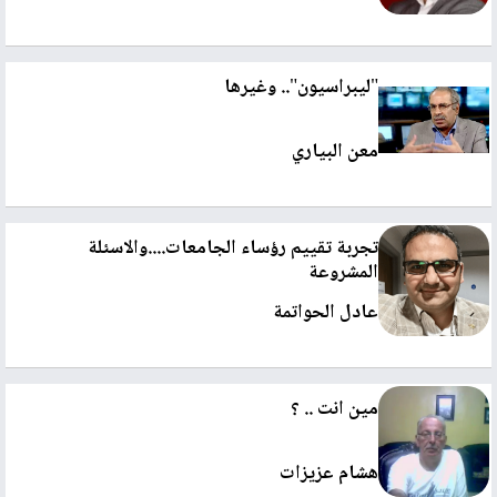
"ليبراسيون".. وغيرها
معن البياري
تجربة تقييم رؤساء الجامعات....والاسئلة
المشروعة
عادل الحواتمة
مين انت .. ؟
هشام عزيزات