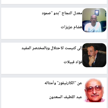
معدل النجاح "بدو "صمود
هشام عزيزات
إلى كنيست الاحتلال وبالمختصر المفيد
فؤاد قبيلات
عن "الكارنيفور" وأمثاله
عبد اللطيف السعدون