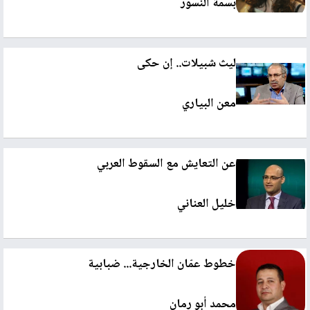
بسمة النسور
ليث شبيلات.. إن حكى
معن البياري
عن التعايش مع السقوط العربي
خليل العناني
خطوط عمّان الخارجية... ضبابية
محمد أبو رمان