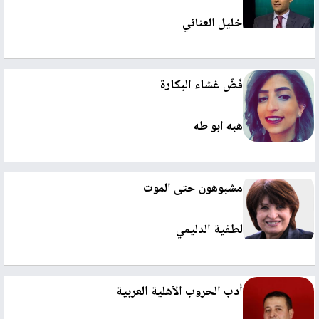
خليل العناني
فُضّ غشاء البكارة
هبه ابو طه
مشبوهون حتى الموت
لطفية الدليمي
أدب الحروب الأهلية العربية