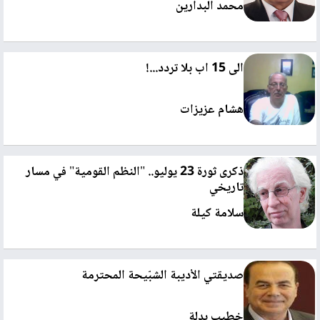
محمد البدارين
الى 15 اب بلا تردد...!
هشام عزيزات
ذكرى ثورة 23 يوليو.. "النظم القومية" في مسار
تاريخي
سلامة كيلة
صديقتي الأديبة الشبّيحة المحترمة
خطيب بدلة