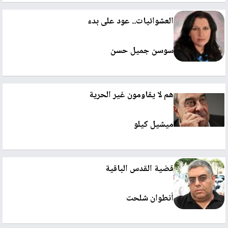
العشوائيات.. عود على بدء
سوسن جميل حسن
هم لا يقاومون غير الحرية
ميشيل كيلو
قضية القدس الباقية
أنطوان شلحت