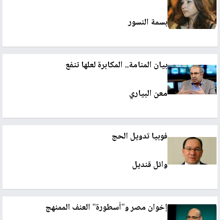
بسمة النسور
بيان المنامة.. المكابرة لعلها تنفع
معن البياري
فوبيا تدويل الحج
وائل قنديل
إخوان مصر و"أسطورة" العنف الممنهج