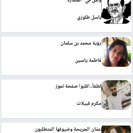
وطن في "السفارة"
باسل طلوزي
رؤية محمد بن سلمان
فاطمة ياسين
لطفاً..اقلبوا صفحة تموز
مكرم قبيلات
عمّان الجريحة وضيوفها المتطلبون