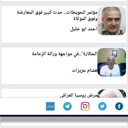
مؤتمر الحويطات.. حدث كبير فوق المعارضة
وفوق الموالاة
احمد ابو خليل
الجكارة"..في مواجهة وراثة الزعامة
هشام عزيزات
مرض روسيا العراقي
سلامة كيلة