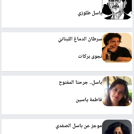
باسل طلوزي
سرطانُ الدماغِ اللبنانيّ
نجوى بركات
باسل.. جرحنا المفتوح
فاطمة ياسين
موجز عن باسل الصفدي