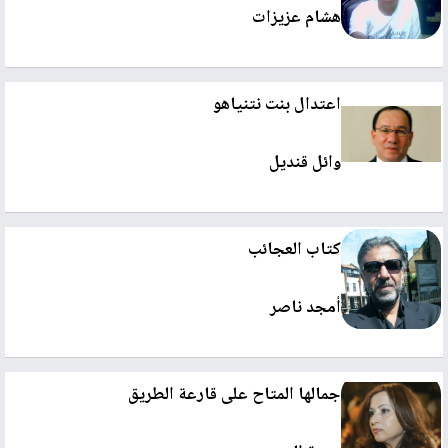
هشام عزيزات
اعتدال بنت نتنياهو
وائل قنديل
كتاب العجائب
أمجد ناصر
جمالها المتاح على قارعة الطريق