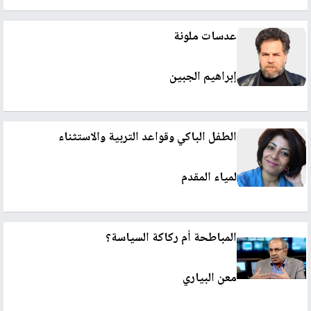
عدسات ملونة
إبراهيم الجبين
الطفل الباكي وقواعد التربية والاستثناء
لمياء المقدم
المباطحة أم ركاكة السياسة؟
معن البياري