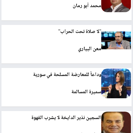
محمد أبو رمان
"لا صلاة تحت الحراب"
معن البياري
وداعاً للمعارضة المسلحة في سورية
سميرة المسالمة
السجين نذير الدايخة لا يشرب القهوة